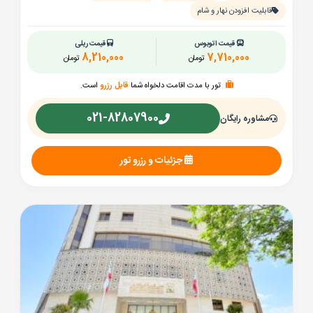
قابلیت افزودن نهار و شام
قیمت اتوبوس
قیمت ریلی
8,210,000
7,710,000
تومان
تومان
تور با مدت اقامت دلخواه شما
قابل رزرو
است.
021-82807900
مشاوره رایگان
جزئیات و رزرو تور