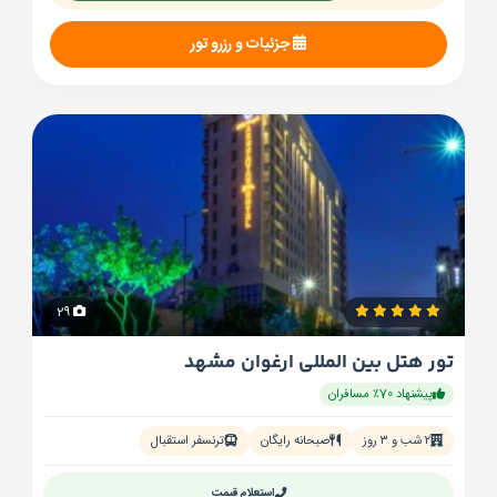
جزئیات و رزرو تور
29
تور هتل بین المللی ارغوان مشهد
پیشنهاد 70٪ مسافران
۲ شب و ۳ روز
صبحانه رایگان
ترنسفر استقبال
استعلام قیمت