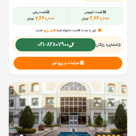
قیمت اتوبوس
قیمت ریلی
7,260,000
6,760,000
تومان
تومان
تور با مدت اقامت دلخواه شما
قابل رزرو
است.
021-82807900
مشاوره رایگان
جزئیات و رزرو تور