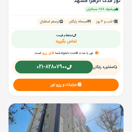
تور فدک الزهرا مشهد
پیشنهاد 88٪ مسافران
۲ شب و ۳ روز
صبحانه رایگان
ترنسفر استقبال
استعلام قیمت
تماس بگیرید
تور با مدت اقامت دلخواه شما
قابل رزرو
است.
021-82807900
مشاوره رایگان
جزئیات و رزرو تور