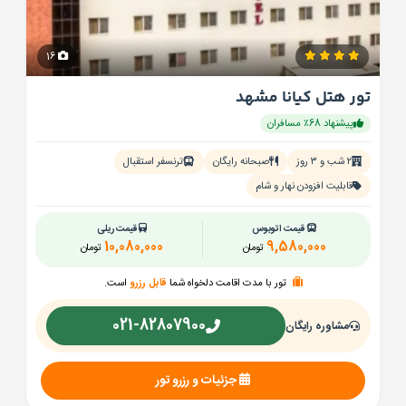
16
تور هتل کیانا مشهد
پیشنهاد 68٪ مسافران
۲ شب و ۳ روز
صبحانه رایگان
ترنسفر استقبال
قابلیت افزودن نهار و شام
قیمت اتوبوس
قیمت ریلی
10,080,000
9,580,000
تومان
تومان
تور با مدت اقامت دلخواه شما
قابل رزرو
است.
021-82807900
مشاوره رایگان
جزئیات و رزرو تور