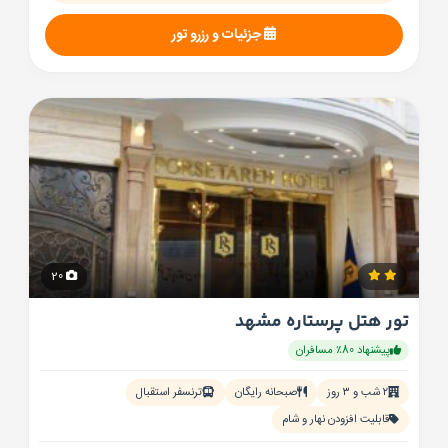
جزئیات و رزرو تور
20
تور هتل پرستاره مشهد
پیشنهاد 80٪ مسافران
۲ شب و ۳ روز
صبحانه رایگان
ترنسفر استقبال
قابلیت افزودن نهار و شام