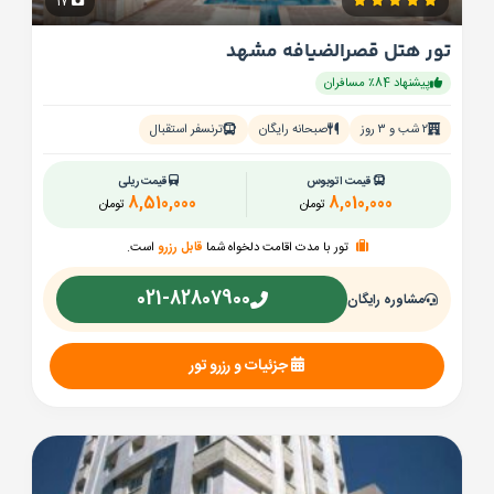
17
تور هتل قصرالضیافه مشهد
پیشنهاد 84٪ مسافران
۲ شب و ۳ روز
صبحانه رایگان
ترنسفر استقبال
قیمت اتوبوس
قیمت ریلی
8,510,000
8,010,000
تومان
تومان
تور با مدت اقامت دلخواه شما
قابل رزرو
است.
021-82807900
مشاوره رایگان
جزئیات و رزرو تور