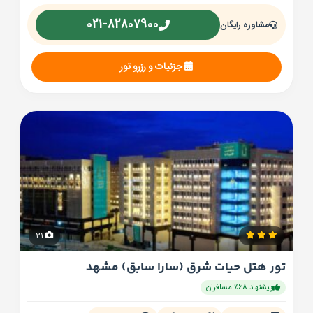
021-82807900
مشاوره رایگان
جزئیات و رزرو تور
21
تور هتل حیات شرق (سارا سابق) مشهد
پیشنهاد 68٪ مسافران