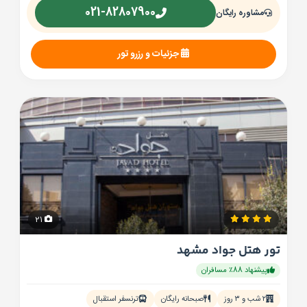
021-82807900
مشاوره رایگان
جزئیات و رزرو تور
21
تور هتل جواد مشهد
پیشنهاد 88٪ مسافران
۲ شب و ۳ روز
صبحانه رایگان
ترنسفر استقبال