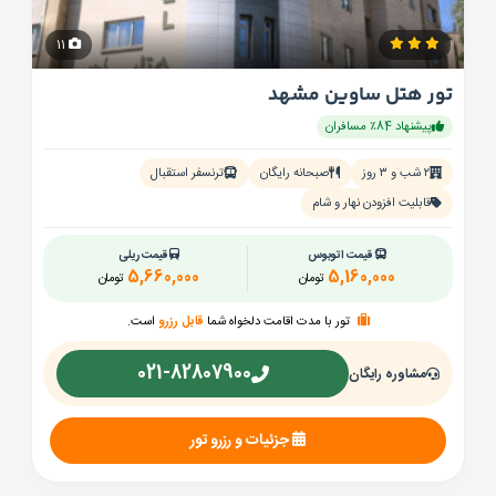
11
تور هتل ساوین مشهد
پیشنهاد 84٪ مسافران
۲ شب و ۳ روز
صبحانه رایگان
ترنسفر استقبال
قابلیت افزودن نهار و شام
قیمت اتوبوس
قیمت ریلی
5,660,000
5,160,000
تومان
تومان
تور با مدت اقامت دلخواه شما
قابل رزرو
است.
021-82807900
مشاوره رایگان
جزئیات و رزرو تور