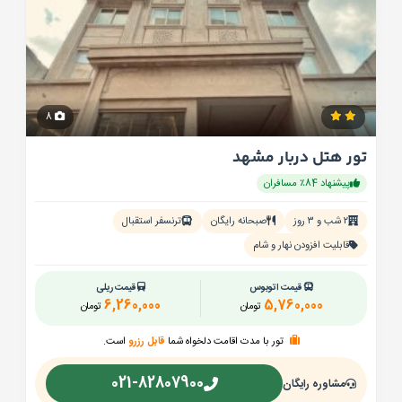
8
تور هتل دربار مشهد
پیشنهاد 84٪ مسافران
۲ شب و ۳ روز
صبحانه رایگان
ترنسفر استقبال
قابلیت افزودن نهار و شام
قیمت اتوبوس
قیمت ریلی
6,260,000
5,760,000
تومان
تومان
تور با مدت اقامت دلخواه شما
قابل رزرو
است.
021-82807900
مشاوره رایگان