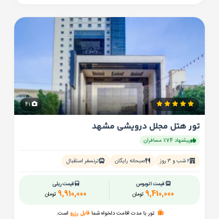
41
تور هتل مجلل درویشی مشهد
پیشنهاد 74٪ مسافران
۲ شب و ۳ روز
صبحانه رایگان
ترنسفر استقبال
قیمت اتوبوس
قیمت ریلی
9,910,000
9,410,000
تومان
تومان
تور با مدت اقامت دلخواه شما
قابل رزرو
است.