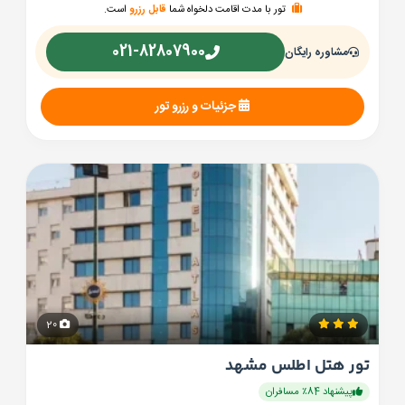
تور با مدت اقامت دلخواه شما
قابل رزرو
است.
021-82807900
مشاوره رایگان
جزئیات و رزرو تور
20
تور هتل اطلس مشهد
پیشنهاد 84٪ مسافران