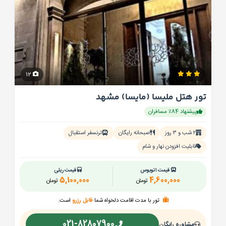
12
تور هتل ملیسا (مایسا) مشهد
پیشنهاد 84٪ مسافران
۲ شب و ۳ روز
صبحانه رایگان
ترنسفر استقبال
قابلیت افزودن نهار و شام
قیمت اتوبوس
قیمت ریلی
5,100,000
4,600,000
تومان
تومان
تور با مدت اقامت دلخواه شما
قابل رزرو
است.
021-82807900
مشاوره رایگان