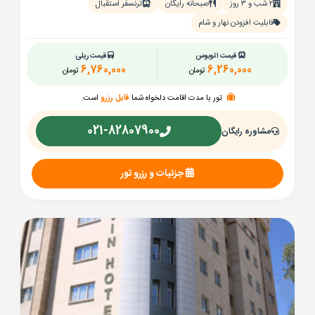
۲ شب و ۳ روز
صبحانه رایگان
ترنسفر استقبال
قابلیت افزودن نهار و شام
قیمت اتوبوس
قیمت ریلی
6,760,000
6,260,000
تومان
تومان
تور با مدت اقامت دلخواه شما
قابل رزرو
است.
021-82807900
مشاوره رایگان
جزئیات و رزرو تور