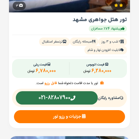
3
تور هتل جواهری مشهد
پیشنهاد 74٪ مسافران
۲ شب و ۳ روز
صبحانه رایگان
ترنسفر استقبال
قابلیت افزودن نهار و شام
قیمت اتوبوس
قیمت ریلی
6,780,000
6,280,000
تومان
تومان
تور با مدت اقامت دلخواه شما
قابل رزرو
است.
021-82807900
مشاوره رایگان
جزئیات و رزرو تور