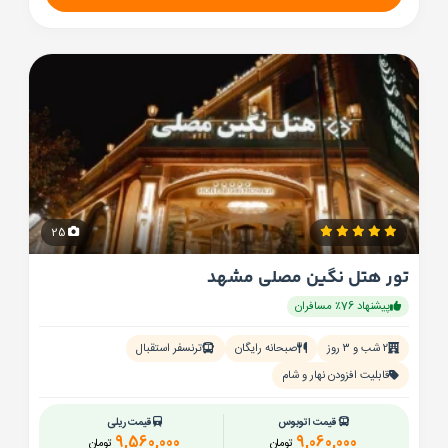
25
تور هتل نگین مصلی مشهد
پیشنهاد 76٪ مسافران
۲ شب و ۳ روز
صبحانه رایگان
ترنسفر استقبال
قابلیت افزودن نهار و شام
قیمت اتوبوس
قیمت ریلی
9,560,000
9,060,000
تومان
تومان