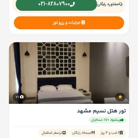
021-82807900
مشاوره رایگان
جزئیات و رزرو تور
21
تور هتل نسیم مشهد
پیشنهاد 70٪ مسافران
۲ شب و ۳ روز
صبحانه رایگان
ترنسفر استقبال