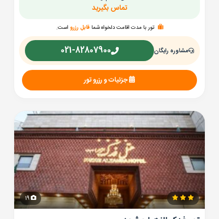
تماس بگیرید
تور با مدت اقامت دلخواه شما
قابل رزرو
است.
021-82807900
مشاوره رایگان
جزئیات و رزرو تور
19