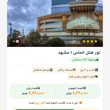
18
تور هتل الماس 1 مشهد
پیشنهاد 76٪ مسافران
۲ شب و ۳ روز
صبحانه رایگان
ترنسفر استقبال
قابلیت افزودن نهار و شام
قیمت اتوبوس
قیمت ریلی
8,760,000
8,260,000
تومان
تومان
تور با مدت اقامت دلخواه شما
قابل رزرو
است.