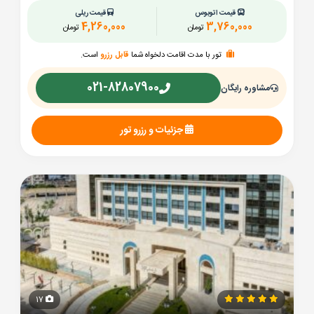
قیمت اتوبوس
قیمت ریلی
4,260,000
3,760,000
تومان
تومان
تور با مدت اقامت دلخواه شما
قابل رزرو
است.
021-82807900
مشاوره رایگان
جزئیات و رزرو تور
17