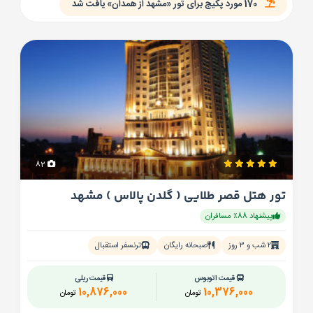
170 مورد پکیج برای تور «مشهد از همدان» یافت شد
82
تور هتل قصر طلایی ( گلدن پالاس ) مشهد
پیشنهاد 88٪ مسافران
۲ شب و ۳ روز
صبحانه رایگان
ترنسفر استقبال
قیمت اتوبوس
قیمت ریلی
10,876,000
10,376,000
تومان
تومان