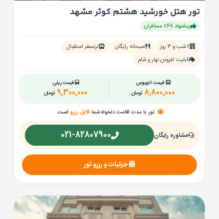
تور هتل خورشید هشتم کوثر مشهد
پیشنهاد 68٪ مسافران
۲ شب و ۳ روز
صبحانه رایگان
ترنسفر استقبال
قابلیت افزودن نهار و شام
قیمت اتوبوس
قیمت ریلی
9,300,000
8,800,000
تومان
تومان
تور با مدت اقامت دلخواه شما
قابل رزرو
است.
021-82807900
مشاوره رایگان
جزئیات و رزرو تور