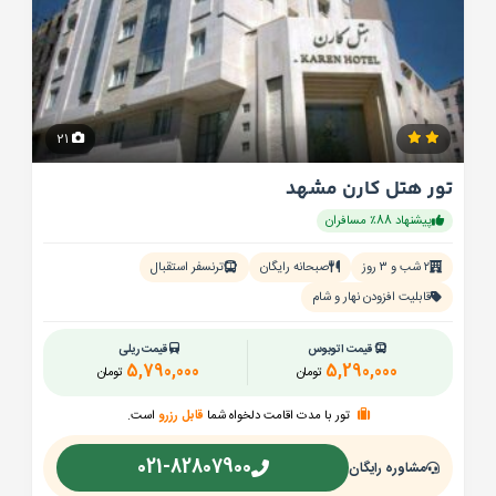
21
تور هتل کارن مشهد
پیشنهاد 88٪ مسافران
۲ شب و ۳ روز
صبحانه رایگان
ترنسفر استقبال
قابلیت افزودن نهار و شام
قیمت اتوبوس
قیمت ریلی
5,790,000
5,290,000
تومان
تومان
تور با مدت اقامت دلخواه شما
قابل رزرو
است.
021-82807900
مشاوره رایگان