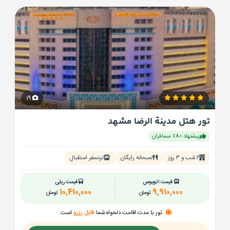
19
تور هتل مدینة الرضا مشهد
پیشنهاد 80٪ مسافران
۲ شب و ۳ روز
صبحانه رایگان
ترنسفر استقبال
قیمت اتوبوس
قیمت ریلی
10,410,000
9,910,000
تومان
تومان
تور با مدت اقامت دلخواه شما
قابل رزرو
است.