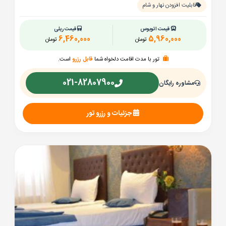
قابلیت افزودن نهار و شام
قیمت اتوبوس
قیمت ریلی
6,460,000
5,960,000
تومان
تومان
تور با مدت اقامت دلخواه شما
قابل رزرو
است.
021-82807900
مشاوره رایگان
جزئیات و رزرو تور