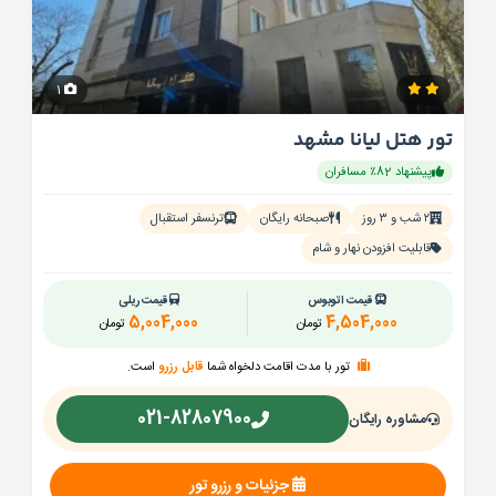
1
تور هتل لیانا مشهد
پیشنهاد 82٪ مسافران
۲ شب و ۳ روز
صبحانه رایگان
ترنسفر استقبال
قابلیت افزودن نهار و شام
قیمت اتوبوس
قیمت ریلی
5,004,000
4,504,000
تومان
تومان
تور با مدت اقامت دلخواه شما
قابل رزرو
است.
021-82807900
مشاوره رایگان
جزئیات و رزرو تور