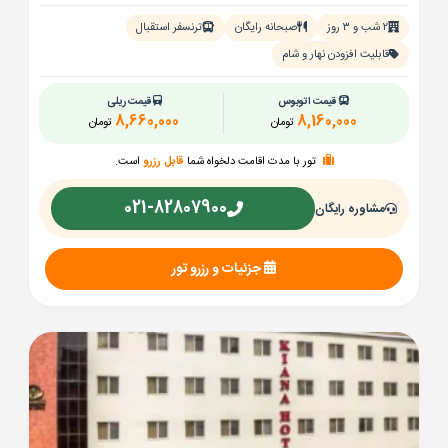
۲ شب و ۳ روز
صبحانه رایگان
ترنسفر استقبال
قابلیت افزودن نهار و شام
قیمت اتوبوس
قیمت ریلی
8,660,000
8,160,000
تومان
تومان
تور با مدت اقامت دلخواه شما
قابل رزرو
است.
021-82807900
مشاوره رایگان
جزئیات و رزرو تور