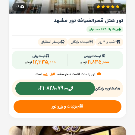
28
تور هتل قصرالضیافه نور مشهد
پیشنهاد 68٪ مسافران
۲ شب و ۳ روز
صبحانه رایگان
ترنسفر استقبال
قیمت اتوبوس
قیمت ریلی
12,335,000
11,835,000
تومان
تومان
تور با مدت اقامت دلخواه شما
قابل رزرو
است.
021-82807900
مشاوره رایگان
جزئیات و رزرو تور