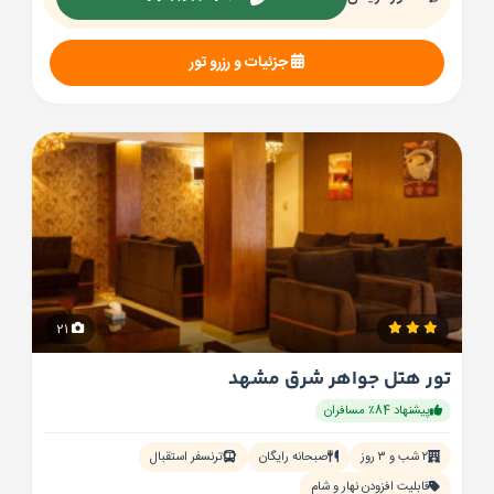
جزئیات و رزرو تور
21
تور هتل جواهر شرق مشهد
پیشنهاد 84٪ مسافران
۲ شب و ۳ روز
صبحانه رایگان
ترنسفر استقبال
قابلیت افزودن نهار و شام