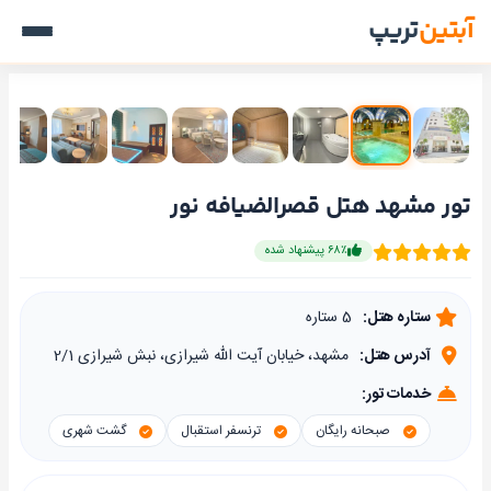
آبتین
تریپ
تور مشهد هتل قصرالضیافه نور
۶۸٪ پیشنهاد شده
ستاره هتل:
5 ستاره
آدرس هتل:
مشهد‍‍، خیابان آیت الله شیرازی، نبش شیرازی 2/1
خدمات تور:
صبحانه رایگان
ترنسفر استقبال
گشت شهری