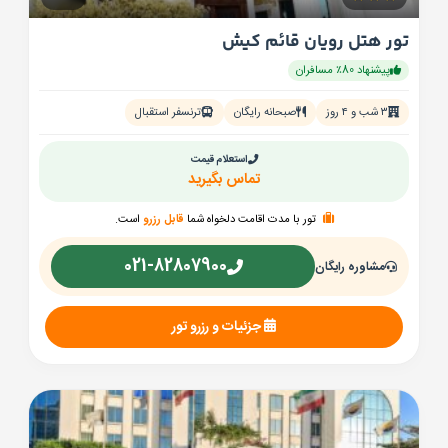
تور هتل رویان قائم کیش
پیشنهاد 80٪ مسافران
۳ شب و ۴ روز
صبحانه رایگان
ترنسفر استقبال
استعلام قیمت
تماس بگیرید
تور با مدت اقامت دلخواه شما
قابل رزرو
است.
021-82807900
مشاوره رایگان
جزئیات و رزرو تور