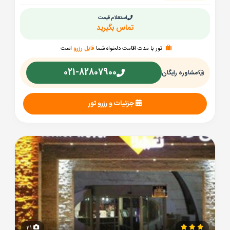
استعلام قیمت
تماس بگیرید
تور با مدت اقامت دلخواه شما
قابل رزرو
است.
021-82807900
مشاوره رایگان
جزئیات و رزرو تور
21