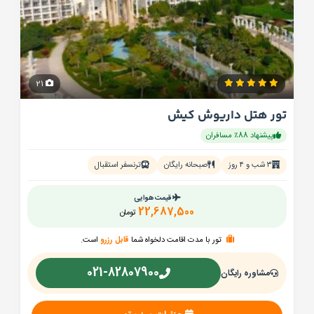
21
تور هتل داریوش کیش
پیشنهاد 88٪ مسافران
۳ شب و ۴ روز
صبحانه رایگان
ترنسفر استقبال
قیمت هوایی
22,687,500
تومان
تور با مدت اقامت دلخواه شما
قابل رزرو
است.
021-82807900
مشاوره رایگان