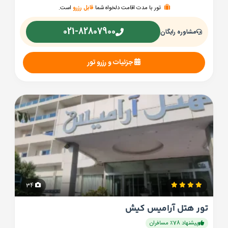
تور با مدت اقامت دلخواه شما
قابل رزرو
است.
021-82807900
مشاوره رایگان
جزئیات و رزرو تور
34
تور هتل آرامیس کیش
پیشنهاد 78٪ مسافران