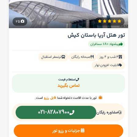
25
تور هتل آریا باستان کیش
پیشنهاد 80٪ مسافران
۳ شب و ۴ روز
صبحانه رایگان
ترنسفر استقبال
قابلیت افزودن نهار
استعلام قیمت
تماس بگیرید
تور با مدت اقامت دلخواه شما
قابل رزرو
است.
021-82807900
مشاوره رایگان
جزئیات و رزرو تور