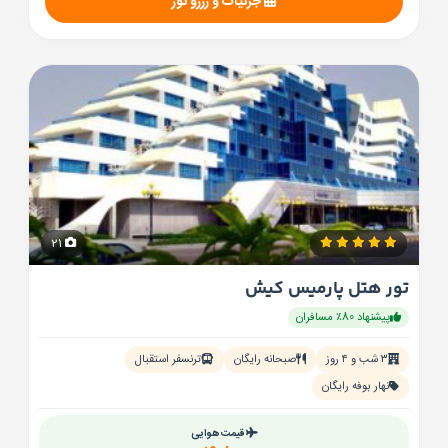
جزئیات و رزرو تور
21
تور هتل پارمیس کیش
پیشنهاد 80٪ مسافران
۳ شب و ۴ روز
صبحانه رایگان
ترنسفر استقبال
نهار بوفه رایگان
قیمت هوایی