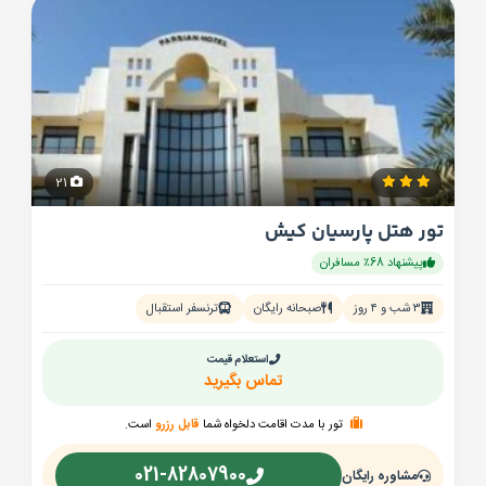
21
تور هتل پارسیان کیش
پیشنهاد 68٪ مسافران
۳ شب و ۴ روز
صبحانه رایگان
ترنسفر استقبال
استعلام قیمت
تماس بگیرید
تور با مدت اقامت دلخواه شما
قابل رزرو
است.
021-82807900
مشاوره رایگان