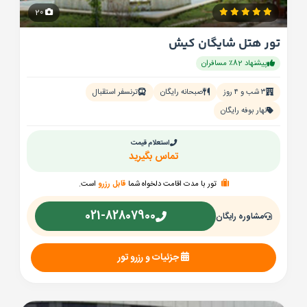
20
تور هتل شایگان کیش
پیشنهاد 82٪ مسافران
۳ شب و ۴ روز
صبحانه رایگان
ترنسفر استقبال
نهار بوفه رایگان
استعلام قیمت
تماس بگیرید
تور با مدت اقامت دلخواه شما
قابل رزرو
است.
021-82807900
مشاوره رایگان
جزئیات و رزرو تور