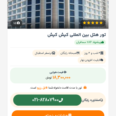
15
تور هتل بین المللی کیش کیش
پیشنهاد 86٪ مسافران
۳ شب و ۴ روز
صبحانه رایگان
ترنسفر استقبال
قابلیت افزودن نهار
قیمت هوایی
18,300,000
تومان
تور با مدت اقامت دلخواه شما
قابل رزرو
است.
021-82807900
مشاوره رایگان
جزئیات و رزرو تور