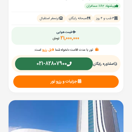
پیشنهاد 82٪ مسافران
۳ شب و ۴ روز
صبحانه رایگان
ترنسفر استقبال
قیمت هوایی
21,000,000
تومان
تور با مدت اقامت دلخواه شما
قابل رزرو
است.
021-82807900
مشاوره رایگان
جزئیات و رزرو تور