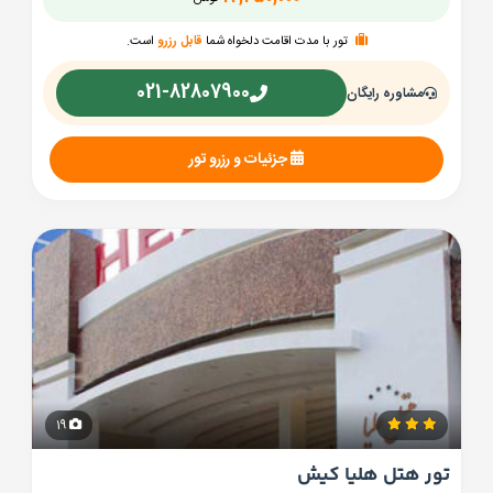
تور با مدت اقامت دلخواه شما
قابل رزرو
است.
021-82807900
مشاوره رایگان
جزئیات و رزرو تور
19
تور هتل هلیا کیش