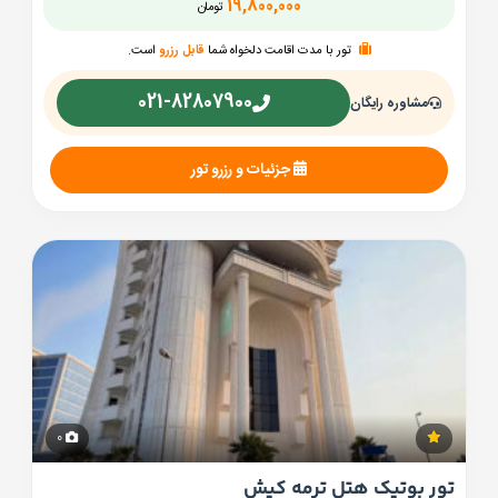
19,800,000
تومان
تور با مدت اقامت دلخواه شما
قابل رزرو
است.
021-82807900
مشاوره رایگان
جزئیات و رزرو تور
0
تور بوتیک هتل ترمه کیش