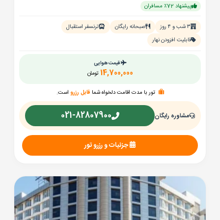
پیشنهاد 72٪ مسافران
۳ شب و ۴ روز
صبحانه رایگان
ترنسفر استقبال
قابلیت افزودن نهار
قیمت هوایی
14,700,000
تومان
تور با مدت اقامت دلخواه شما
قابل رزرو
است.
021-82807900
مشاوره رایگان
جزئیات و رزرو تور