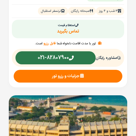
۳ شب و ۴ روز
صبحانه رایگان
ترنسفر استقبال
استعلام قیمت
تماس بگیرید
تور با مدت اقامت دلخواه شما
قابل رزرو
است.
021-82807900
مشاوره رایگان
جزئیات و رزرو تور