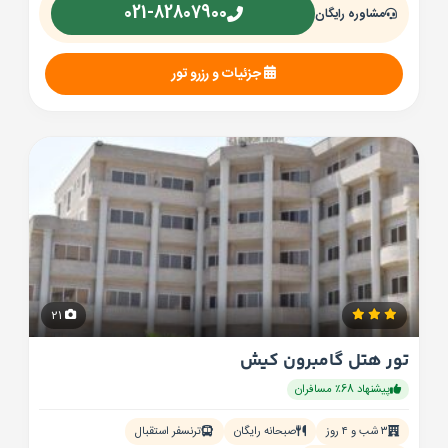
021-82807900
مشاوره رایگان
جزئیات و رزرو تور
21
تور هتل گامبرون کیش
پیشنهاد 68٪ مسافران
۳ شب و ۴ روز
صبحانه رایگان
ترنسفر استقبال