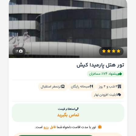
19
تور هتل پارمیدا کیش
پیشنهاد 74٪ مسافران
۳ شب و ۴ روز
صبحانه رایگان
ترنسفر استقبال
قابلیت افزودن نهار
استعلام قیمت
تماس بگیرید
تور با مدت اقامت دلخواه شما
قابل رزرو
است.