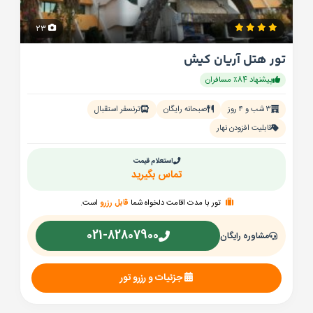
23
تور هتل آریان کیش
پیشنهاد 84٪ مسافران
۳ شب و ۴ روز
صبحانه رایگان
ترنسفر استقبال
قابلیت افزودن نهار
استعلام قیمت
تماس بگیرید
تور با مدت اقامت دلخواه شما
قابل رزرو
است.
021-82807900
مشاوره رایگان
جزئیات و رزرو تور