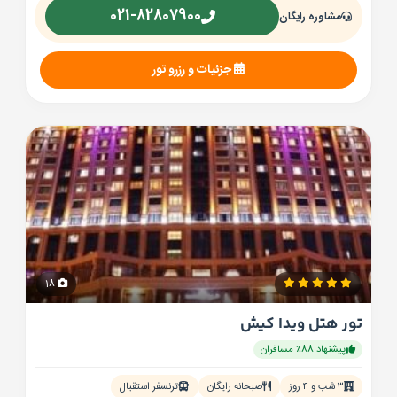
021-82807900
مشاوره رایگان
جزئیات و رزرو تور
18
تور هتل ویدا کیش
پیشنهاد 88٪ مسافران
۳ شب و ۴ روز
صبحانه رایگان
ترنسفر استقبال