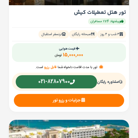
تور هتل تعطیلات کیش
پیشنهاد 74٪ مسافران
۳ شب و ۴ روز
صبحانه رایگان
ترنسفر استقبال
قیمت هوایی
15,000,000
تومان
تور با مدت اقامت دلخواه شما
قابل رزرو
است.
021-82807900
مشاوره رایگان
جزئیات و رزرو تور