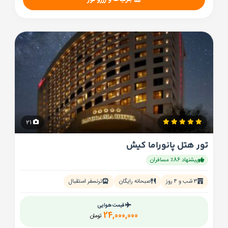
21
تور هتل پانوراما کیش
پیشنهاد 86٪ مسافران
۳ شب و ۴ روز
صبحانه رایگان
ترنسفر استقبال
قیمت هوایی
24,000,000
تومان