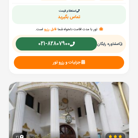
استعلام قیمت
تماس بگیرید
تور با مدت اقامت دلخواه شما
قابل رزرو
است.
021-82807900
مشاوره رایگان
جزئیات و رزرو تور
21