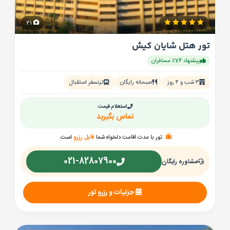
21
تور هتل شایان کیش
پیشنهاد 76٪ مسافران
۳ شب و ۴ روز
صبحانه رایگان
ترنسفر استقبال
استعلام قیمت
تماس بگیرید
تور با مدت اقامت دلخواه شما
قابل رزرو
است.
021-82807900
مشاوره رایگان
جزئیات و رزرو تور