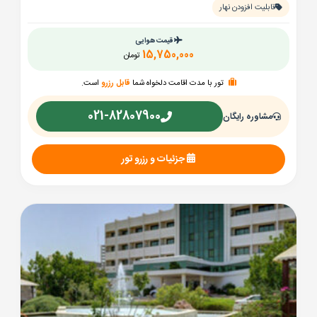
قابلیت افزودن نهار
قیمت هوایی
15,750,000
تومان
تور با مدت اقامت دلخواه شما
قابل رزرو
است.
021-82807900
مشاوره رایگان
جزئیات و رزرو تور