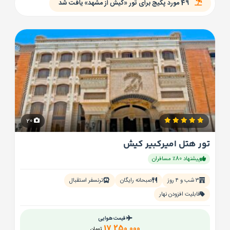
49 مورد پکیج برای تور «کیش از مشهد» یافت شد
20
تور هتل امیرکبیر کیش
پیشنهاد 80٪ مسافران
۳ شب و ۴ روز
صبحانه رایگان
ترنسفر استقبال
قابلیت افزودن نهار
قیمت هوایی
17,250,000
تومان