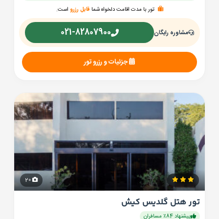
تور با مدت اقامت دلخواه شما
قابل رزرو
است.
021-82807900
مشاوره رایگان
جزئیات و رزرو تور
20
تور هتل گلدیس کیش
پیشنهاد 84٪ مسافران