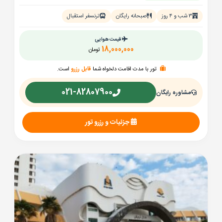
۳ شب و ۴ روز
صبحانه رایگان
ترنسفر استقبال
قیمت هوایی
18,000,000
تومان
تور با مدت اقامت دلخواه شما
قابل رزرو
است.
021-82807900
مشاوره رایگان
جزئیات و رزرو تور