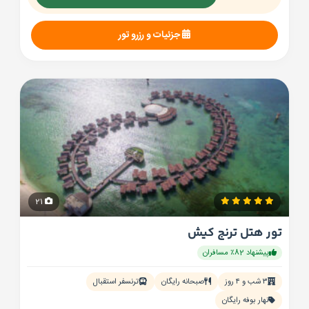
جزئیات و رزرو تور
21
تور هتل ترنج کیش
پیشنهاد 82٪ مسافران
۳ شب و ۴ روز
صبحانه رایگان
ترنسفر استقبال
نهار بوفه رایگان