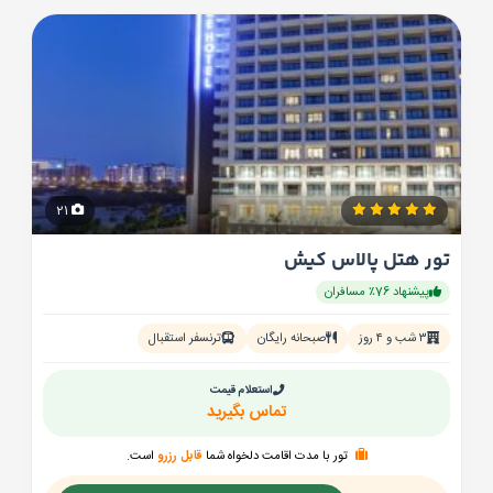
21
تور هتل پالاس کیش
پیشنهاد 76٪ مسافران
۳ شب و ۴ روز
صبحانه رایگان
ترنسفر استقبال
استعلام قیمت
تماس بگیرید
تور با مدت اقامت دلخواه شما
قابل رزرو
است.