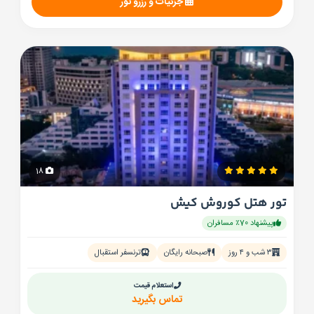
جزئیات و رزرو تور
18
تور هتل کوروش کیش
پیشنهاد 70٪ مسافران
۳ شب و ۴ روز
صبحانه رایگان
ترنسفر استقبال
استعلام قیمت
تماس بگیرید