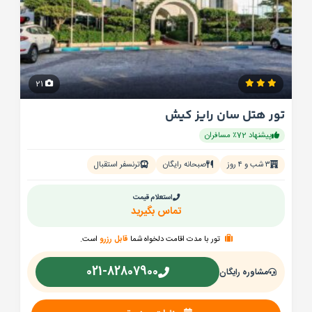
21
تور هتل سان رایز کیش
پیشنهاد 72٪ مسافران
۳ شب و ۴ روز
صبحانه رایگان
ترنسفر استقبال
استعلام قیمت
تماس بگیرید
تور با مدت اقامت دلخواه شما
قابل رزرو
است.
021-82807900
مشاوره رایگان