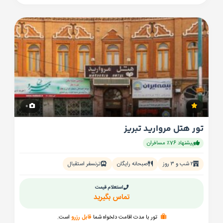
0
تور هتل مروارید تبریز
پیشنهاد 76٪ مسافران
۲ شب و ۳ روز
صبحانه رایگان
ترنسفر استقبال
استعلام قیمت
تماس بگیرید
تور با مدت اقامت دلخواه شما
قابل رزرو
است.