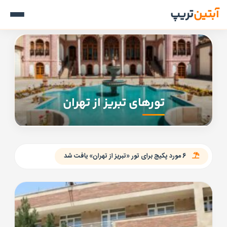
آبتین
تریپ
تورهای تبریز از تهران
6 مورد پکیج برای تور «تبریز از تهران» یافت شد