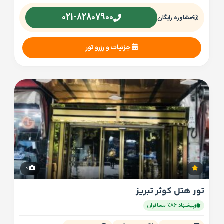
021-82807900
مشاوره رایگان
جزئیات و رزرو تور
0
تور هتل کوثر تبریز
پیشنهاد 86٪ مسافران