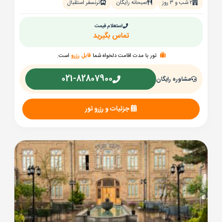
۲ شب و ۳ روز
صبحانه رایگان
ترنسفر استقبال
استعلام قیمت
تماس بگیرید
تور با مدت اقامت دلخواه شما
قابل رزرو
است.
021-82807900
مشاوره رایگان
جزئیات و رزرو تور