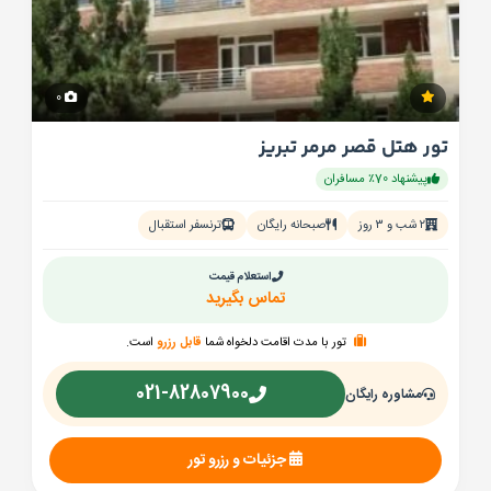
0
تور هتل قصر مرمر تبریز
پیشنهاد 70٪ مسافران
۲ شب و ۳ روز
صبحانه رایگان
ترنسفر استقبال
استعلام قیمت
تماس بگیرید
تور با مدت اقامت دلخواه شما
قابل رزرو
است.
021-82807900
مشاوره رایگان
جزئیات و رزرو تور