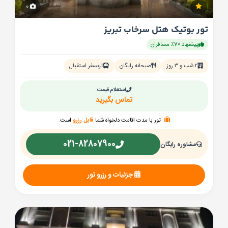
0
تور بوتیک هتل سرخاب تبریز
پیشنهاد 70٪ مسافران
۲ شب و ۳ روز
صبحانه رایگان
ترنسفر استقبال
استعلام قیمت
تماس بگیرید
تور با مدت اقامت دلخواه شما
قابل رزرو
است.
021-82807900
مشاوره رایگان
جزئیات و رزرو تور