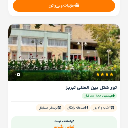
جزئیات و رزرو تور
0
تور هتل بین المللی تبریز
پیشنهاد 88٪ مسافران
۲ شب و ۳ روز
صبحانه رایگان
ترنسفر استقبال
استعلام قیمت
تماس بگیرید