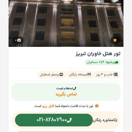
0
تور هتل خاوران تبریز
پیشنهاد 76٪ مسافران
۲ شب و ۳ روز
صبحانه رایگان
ترنسفر استقبال
استعلام قیمت
تماس بگیرید
تور با مدت اقامت دلخواه شما
قابل رزرو
است.
021-82807900
مشاوره رایگان