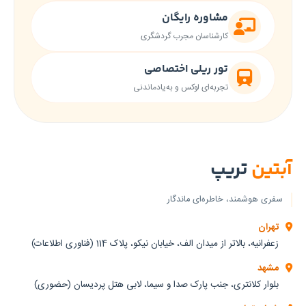
پاسخگویی
برای
مشاوره رایگان
2
جستجو
سروش
ستاره
کارشناسان مجرب گردشگری
وارد
احمدی
کنید.
3
برای
تور ریلی اختصاصی
ستاره
ارتباط
تجربه‌ای لوکس و به‌یادماندنی
ابتدا
4
انتخاب
ستاره
کنید
5
ستاره
واتساپ
تلگرام
آبتین
تریپ
بله
پیامک
سفری هوشمند، خاطره‌ای ماندگار
مدت
اقامت
تهران
زعفرانیه، بالاتر از میدان الف، خیابان نیکو، پلاک 114 (فناوری اطلاعات)
۲
مشهد
شب
بلوار کلانتری، جنب پارک صدا و سیما، لابی هتل پردیسان (حضوری)
و ۳
روز