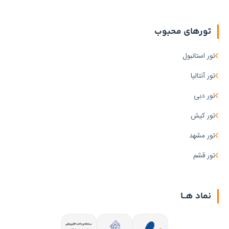
شب
و ۸
روز
تورهای محبوب
۸
تور استانبول
شب
و ۹
تور آنتالیا
روز
تور دبی
تور کیش
قیمت
تور مشهد
پیش‌فرض
تور قشم
ارزان‌ترین
گران‌ترین
نماد هــا
نوع