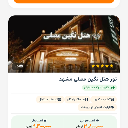
25
تور هتل نگین مصلی مشهد
پیشنهاد 76٪ مسافران
۲ شب و ۳ روز
صبحانه رایگان
ترنسفر استقبال
قابلیت افزودن نهار و شام
قیمت هوایی
قیمت ریلی
9,300,000
19,800,000
تومان
تومان