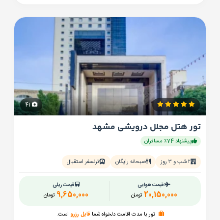
41
تور هتل مجلل درویشی مشهد
پیشنهاد 74٪ مسافران
۲ شب و ۳ روز
صبحانه رایگان
ترنسفر استقبال
قیمت هوایی
قیمت ریلی
9,650,000
20,150,000
تومان
تومان
تور با مدت اقامت دلخواه شما
قابل رزرو
است.