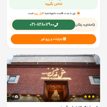
تماس بگیرید
تور با مدت اقامت دلخواه شما
قابل رزرو
است.
021-82807900
مشاوره رایگان
جزئیات و رزرو تور
19