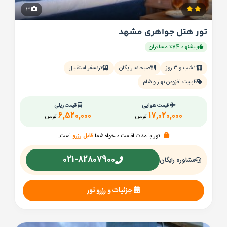
3
تور هتل جواهری مشهد
پیشنهاد 74٪ مسافران
۲ شب و ۳ روز
صبحانه رایگان
ترنسفر استقبال
قابلیت افزودن نهار و شام
قیمت هوایی
قیمت ریلی
6,520,000
17,020,000
تومان
تومان
تور با مدت اقامت دلخواه شما
قابل رزرو
است.
021-82807900
مشاوره رایگان
جزئیات و رزرو تور