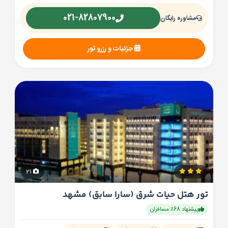
021-82807900
مشاوره رایگان
جزئیات و رزرو تور
21
تور هتل حیات شرق (سارا سابق) مشهد
پیشنهاد 68٪ مسافران