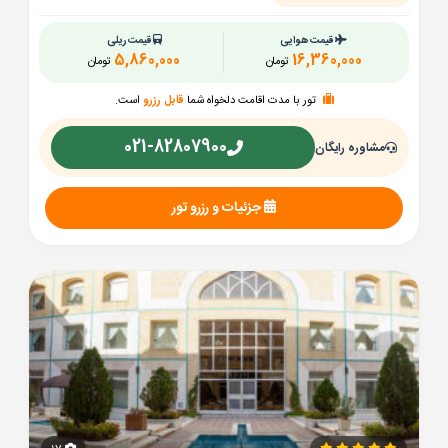
قیمت هوایی
قیمت ریلی
5,860,000
16,360,000
تومان
تومان
تور با مدت اقامت دلخواه شما
قابل رزرو
است.
021-82807900
مشاوره رایگان
جزئیات و رزرو تور