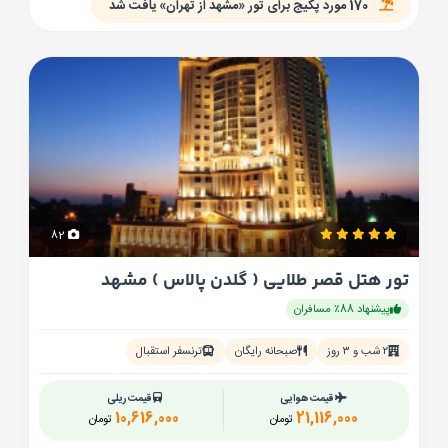
170 مورد پکیج برای تور «مشهد از تهران» یافت شد
راحت باشد.
82
تور هتل قصر طلایی ( گلدن پالاس ) مشهد
پیشنهاد 88٪ مسافران
۲ شب و ۳ روز
صبحانه رایگان
ترنسفر استقبال
قیمت هوایی
قیمت ریلی
10,616,000
21,116,000
تومان
تومان