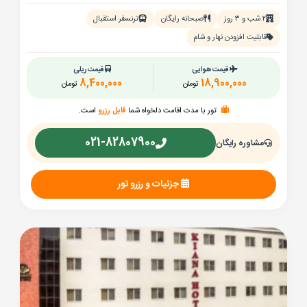
۲ شب و ۳ روز
صبحانه رایگان
ترنسفر استقبال
قابلیت افزودن نهار و شام
قیمت هوایی
قیمت ریلی
8,400,000
18,900,000
تومان
تومان
تور با مدت اقامت دلخواه شما
قابل رزرو
است.
021-82807900
مشاوره رایگان
جزئیات و رزرو تور