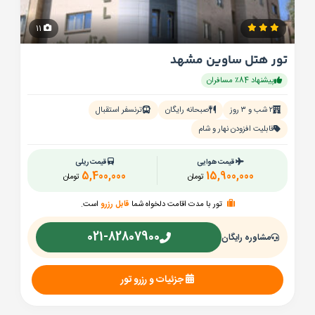
11
تور هتل ساوین مشهد
پیشنهاد 84٪ مسافران
۲ شب و ۳ روز
صبحانه رایگان
ترنسفر استقبال
قابلیت افزودن نهار و شام
قیمت هوایی
قیمت ریلی
5,400,000
15,900,000
تومان
تومان
تور با مدت اقامت دلخواه شما
قابل رزرو
است.
021-82807900
مشاوره رایگان
جزئیات و رزرو تور