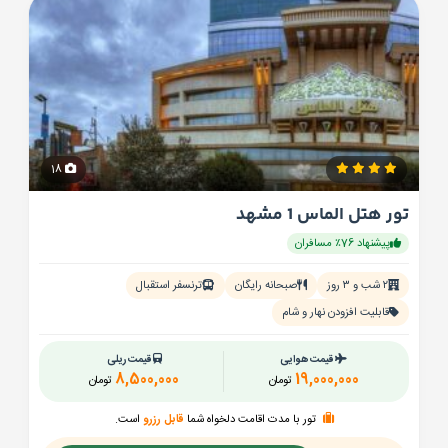
18
تور هتل الماس 1 مشهد
پیشنهاد 76٪ مسافران
۲ شب و ۳ روز
صبحانه رایگان
ترنسفر استقبال
قابلیت افزودن نهار و شام
قیمت هوایی
قیمت ریلی
8,500,000
19,000,000
تومان
تومان
تور با مدت اقامت دلخواه شما
قابل رزرو
است.