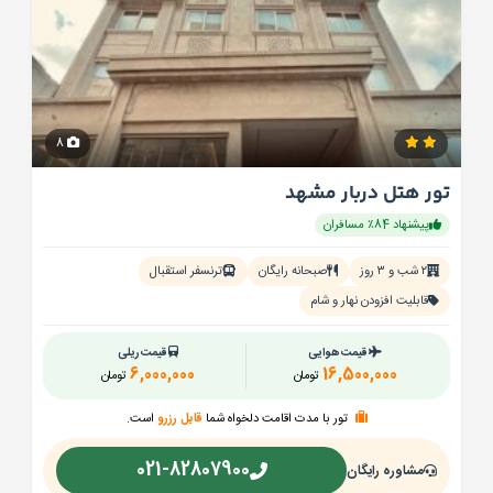
8
تور هتل دربار مشهد
پیشنهاد 84٪ مسافران
۲ شب و ۳ روز
صبحانه رایگان
ترنسفر استقبال
قابلیت افزودن نهار و شام
قیمت هوایی
قیمت ریلی
6,000,000
16,500,000
تومان
تومان
تور با مدت اقامت دلخواه شما
قابل رزرو
است.
021-82807900
مشاوره رایگان