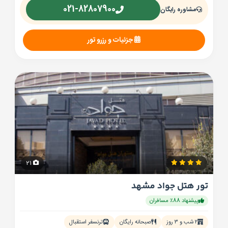
021-82807900
مشاوره رایگان
جزئیات و رزرو تور
21
تور هتل جواد مشهد
پیشنهاد 88٪ مسافران
۲ شب و ۳ روز
صبحانه رایگان
ترنسفر استقبال