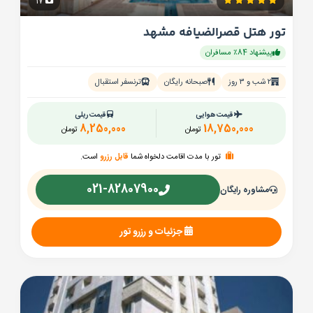
17
تور هتل قصرالضیافه مشهد
پیشنهاد 84٪ مسافران
۲ شب و ۳ روز
صبحانه رایگان
ترنسفر استقبال
قیمت هوایی
قیمت ریلی
8,250,000
18,750,000
تومان
تومان
تور با مدت اقامت دلخواه شما
قابل رزرو
است.
021-82807900
مشاوره رایگان
جزئیات و رزرو تور