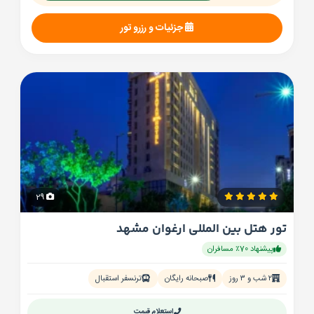
جزئیات و رزرو تور
29
تور هتل بین المللی ارغوان مشهد
پیشنهاد 70٪ مسافران
۲ شب و ۳ روز
صبحانه رایگان
ترنسفر استقبال
استعلام قیمت