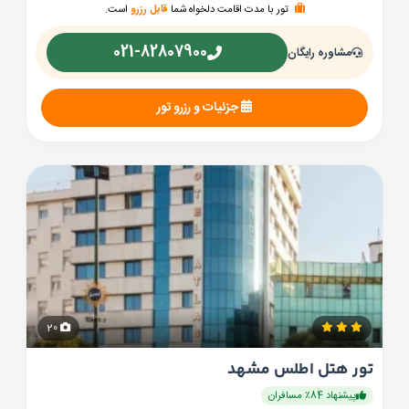
تور با مدت اقامت دلخواه شما
قابل رزرو
است.
021-82807900
مشاوره رایگان
جزئیات و رزرو تور
20
تور هتل اطلس مشهد
پیشنهاد 84٪ مسافران