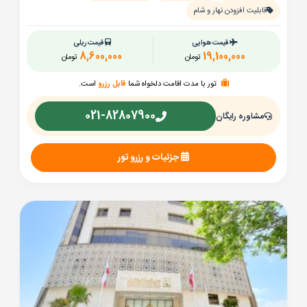
قابلیت افزودن نهار و شام
قیمت هوایی
قیمت ریلی
8,600,000
19,100,000
تومان
تومان
تور با مدت اقامت دلخواه شما
قابل رزرو
است.
021-82807900
مشاوره رایگان
جزئیات و رزرو تور