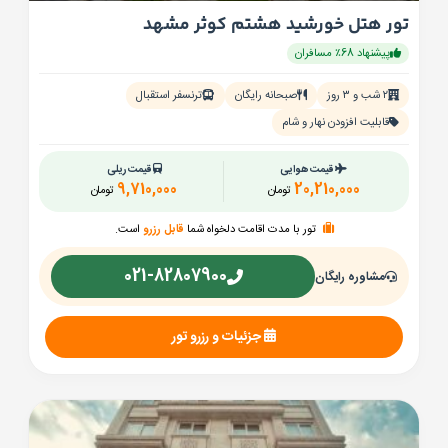
تور هتل خورشید هشتم کوثر مشهد
پیشنهاد 68٪ مسافران
۲ شب و ۳ روز
صبحانه رایگان
ترنسفر استقبال
قابلیت افزودن نهار و شام
قیمت هوایی
قیمت ریلی
9,710,000
20,210,000
تومان
تومان
تور با مدت اقامت دلخواه شما
قابل رزرو
است.
021-82807900
مشاوره رایگان
جزئیات و رزرو تور