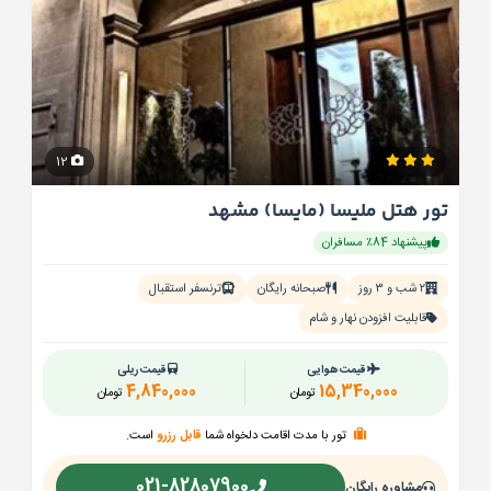
12
تور هتل ملیسا (مایسا) مشهد
پیشنهاد 84٪ مسافران
۲ شب و ۳ روز
صبحانه رایگان
ترنسفر استقبال
قابلیت افزودن نهار و شام
قیمت هوایی
قیمت ریلی
4,840,000
15,340,000
تومان
تومان
تور با مدت اقامت دلخواه شما
قابل رزرو
است.
021-82807900
مشاوره رایگان