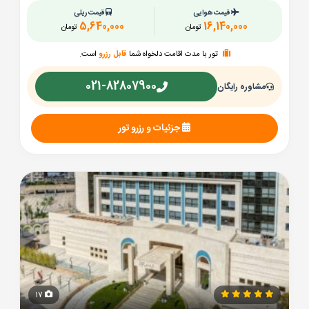
قیمت هوایی
قیمت ریلی
5,640,000
16,140,000
تومان
تومان
تور با مدت اقامت دلخواه شما
قابل رزرو
است.
021-82807900
مشاوره رایگان
جزئیات و رزرو تور
17