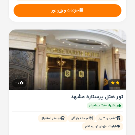
جزئیات و رزرو تور
20
تور هتل پرستاره مشهد
پیشنهاد 80٪ مسافران
۲ شب و ۳ روز
صبحانه رایگان
ترنسفر استقبال
قابلیت افزودن نهار و شام