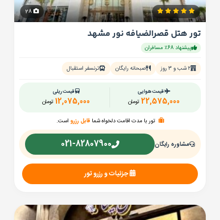
28
تور هتل قصرالضیافه نور مشهد
پیشنهاد 68٪ مسافران
۲ شب و ۳ روز
صبحانه رایگان
ترنسفر استقبال
قیمت هوایی
قیمت ریلی
12,075,000
22,575,000
تومان
تومان
تور با مدت اقامت دلخواه شما
قابل رزرو
است.
021-82807900
مشاوره رایگان
جزئیات و رزرو تور