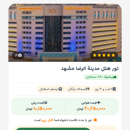
19
تور هتل مدینة الرضا مشهد
پیشنهاد 80٪ مسافران
۲ شب و ۳ روز
صبحانه رایگان
ترنسفر استقبال
قیمت هوایی
قیمت ریلی
10,150,000
20,650,000
تومان
تومان
تور با مدت اقامت دلخواه شما
قابل رزرو
است.