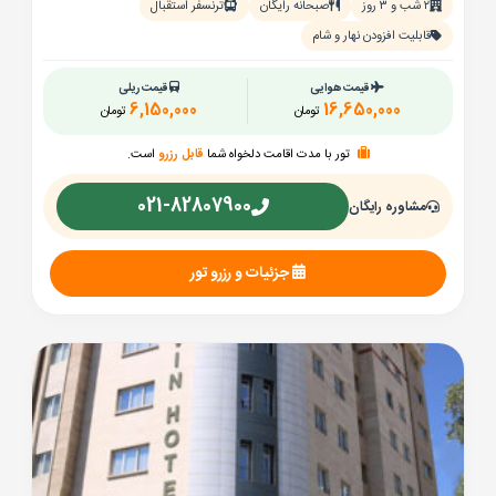
۲ شب و ۳ روز
صبحانه رایگان
ترنسفر استقبال
قابلیت افزودن نهار و شام
قیمت هوایی
قیمت ریلی
6,150,000
16,650,000
تومان
تومان
تور با مدت اقامت دلخواه شما
قابل رزرو
است.
021-82807900
مشاوره رایگان
جزئیات و رزرو تور