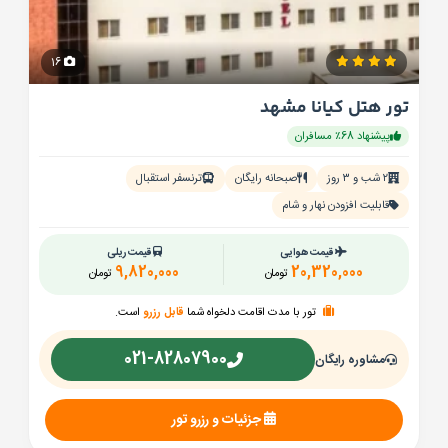
16
تور هتل کیانا مشهد
پیشنهاد 68٪ مسافران
۲ شب و ۳ روز
صبحانه رایگان
ترنسفر استقبال
قابلیت افزودن نهار و شام
قیمت هوایی
قیمت ریلی
9,820,000
20,320,000
تومان
تومان
تور با مدت اقامت دلخواه شما
قابل رزرو
است.
021-82807900
مشاوره رایگان
جزئیات و رزرو تور