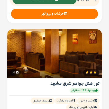
جزئیات و رزرو تور
21
تور هتل جواهر شرق مشهد
پیشنهاد 84٪ مسافران
۲ شب و ۳ روز
صبحانه رایگان
ترنسفر استقبال
قابلیت افزودن نهار و شام