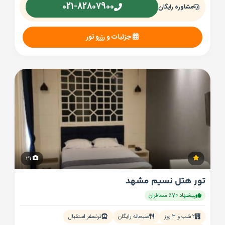
021-82807900
مشاوره رایگان
جزئیات و رزرو تور
21
تور هتل نسیم مشهد
پیشنهاد 70٪ مسافران
۲ شب و ۳ روز
صبحانه رایگان
ترنسفر استقبال