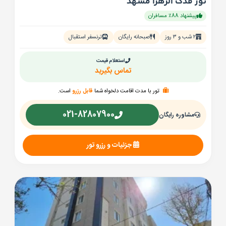
تور فدک الزهرا مشهد
پیشنهاد 88٪ مسافران
۲ شب و ۳ روز
صبحانه رایگان
ترنسفر استقبال
استعلام قیمت
تماس بگیرید
تور با مدت اقامت دلخواه شما
قابل رزرو
است.
021-82807900
مشاوره رایگان
جزئیات و رزرو تور