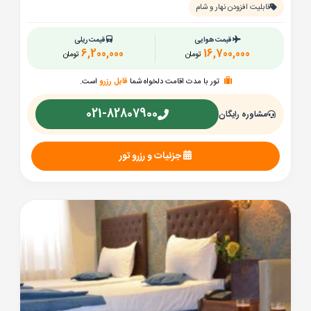
قابلیت افزودن نهار و شام
قیمت هوایی
قیمت ریلی
6,200,000
16,700,000
تومان
تومان
تور با مدت اقامت دلخواه شما
قابل رزرو
است.
021-82807900
مشاوره رایگان
جزئیات و رزرو تور