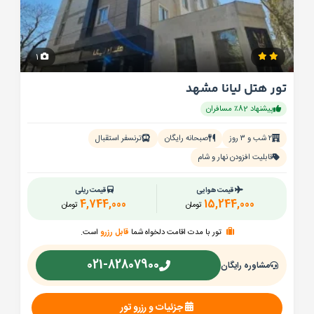
1
تور هتل لیانا مشهد
پیشنهاد 82٪ مسافران
۲ شب و ۳ روز
صبحانه رایگان
ترنسفر استقبال
قابلیت افزودن نهار و شام
قیمت هوایی
قیمت ریلی
4,744,000
15,244,000
تومان
تومان
تور با مدت اقامت دلخواه شما
قابل رزرو
است.
021-82807900
مشاوره رایگان
جزئیات و رزرو تور