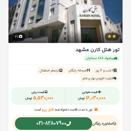
21
تور هتل کارن مشهد
پیشنهاد 88٪ مسافران
۲ شب و ۳ روز
صبحانه رایگان
ترنسفر استقبال
قابلیت افزودن نهار و شام
قیمت هوایی
قیمت ریلی
5,530,000
16,030,000
تومان
تومان
تور با مدت اقامت دلخواه شما
قابل رزرو
است.
021-82807900
مشاوره رایگان