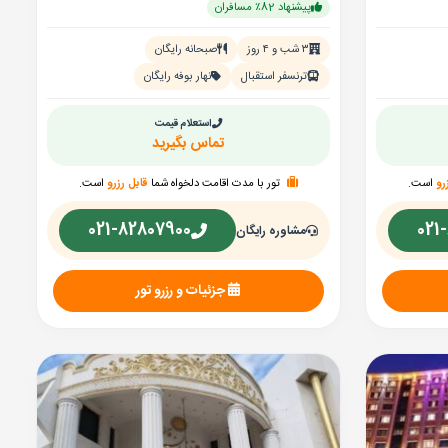
پیشنهاد 82٪ مسافران
۳ شب و ۴ روز
صبحانه رایگان
ترنسفر استقبال
نهار بوفه رایگان
استعلام قیمت
تماس بگیرید
رو
است.
تور با مدت اقامت دلخواه شما
قابل رزرو
است.
021-82807900
021
مشاوره رایگان
جزئیات و رزرو تور