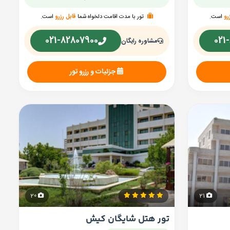
رو
است.
تور با مدت اقامت دلخواه شما
قابل رزرو
است.
021-82807900
021
مشاوره رایگان
جزئیات و رزرو تور
20
21
تور هتل شایگان کیش