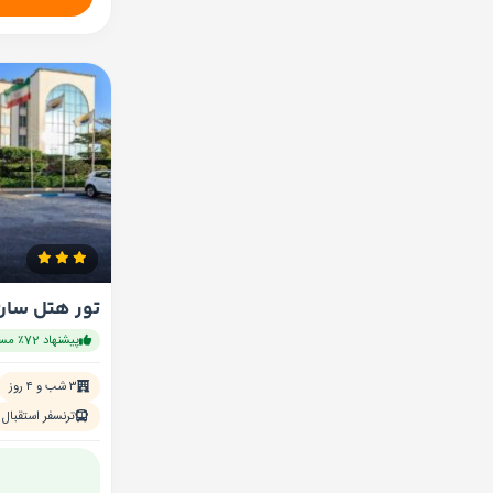
تور هتل سان
پیشنهاد 72٪ مسافران
۳ شب و ۴ روز
ترنسفر استقبال