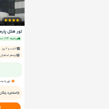
تور هتل پارم
پیشنهاد 74٪ مسافران
۳ شب و ۴ روز
ترنسفر استقبال
تور با مد
مشاوره رایگان