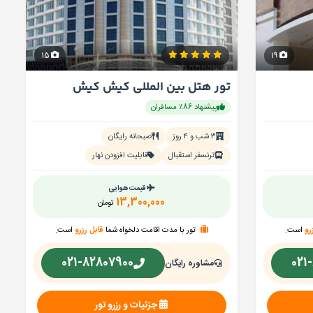
15
19
تور هتل بین المللی کیش کیش
پیشنهاد 86٪ مسافران
۳ شب و ۴ روز
صبحانه رایگان
ترنسفر استقبال
قابلیت افزودن نهار
قیمت هوایی
13,300,000
تومان
رو
است.
تور با مدت اقامت دلخواه شما
قابل رزرو
است.
021-82807900
021
مشاوره رایگان
جزئیات و رزرو تور