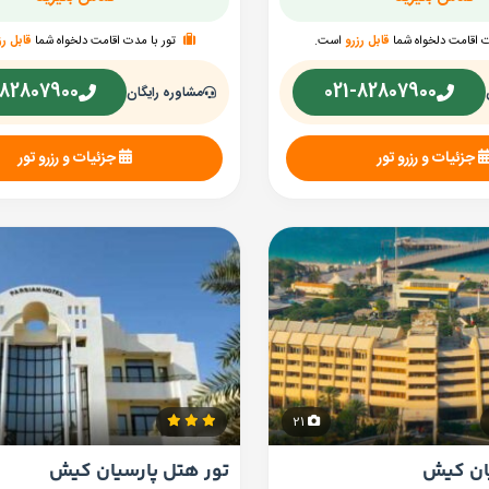
ت اقامت دلخواه شما
قابل رزرو
است.
تور با مدت اقامت دلخواه شما
قابل رز
-82807900
021-82807900
مشاوره رایگان
جزئیات و رزرو تور
جزئیات و رزرو تور
21
ان کیش
تور هتل پارسیان کیش