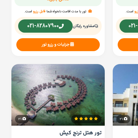
رو
است.
تور با مدت اقامت دلخواه شما
قابل رزرو
است.
021-82807900
021
مشاوره رایگان
جزئیات و رزرو تور
21
21
تور هتل ترنج کیش