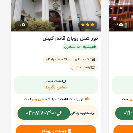
21
18
تور هتل رویان قائم کیش
پیشنهاد 80٪ مسافران
۳ شب و ۴ روز
صبحانه رایگان
ترنسفر استقبال
استعلام قیمت
تماس بگیرید
رو
است.
تور با مدت اقامت دلخواه شما
قابل رزرو
است.
021-82807900
021
مشاوره رایگان
جزئیات و رزرو تور