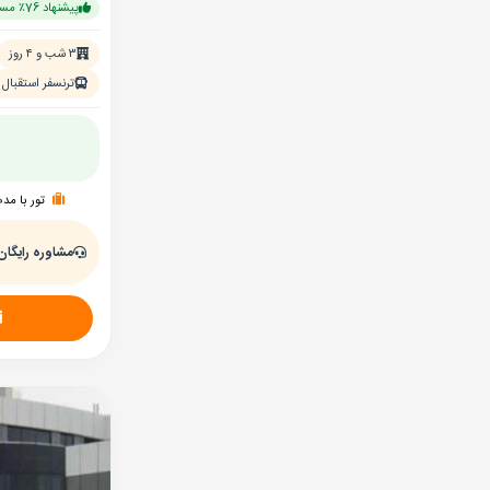
پیشنهاد 76٪ مسافران
۳ شب و ۴ روز
ترنسفر استقبال
تور با مد
مشاوره رایگان