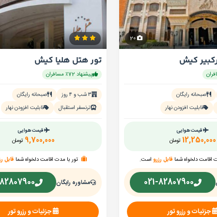
20
رکبیر کیش
تور هتل هلیا کیش
پیشنهاد 72٪ مسافران
صبحانه رایگان
۳ شب و ۴ روز
صبحانه رایگان
قابلیت افزودن نهار
ترنسفر استقبال
قابلیت افزودن نهار
قیمت هوایی
قیمت هوایی
9,700,000
12,250,000
تومان
تومان
ت اقامت دلخواه شما
قابل رزرو
است.
تور با مدت اقامت دلخواه شما
قابل رز
-82807900
021-82807900
مشاوره رایگان
جزئیات و رزرو تور
جزئیات و رزرو تور