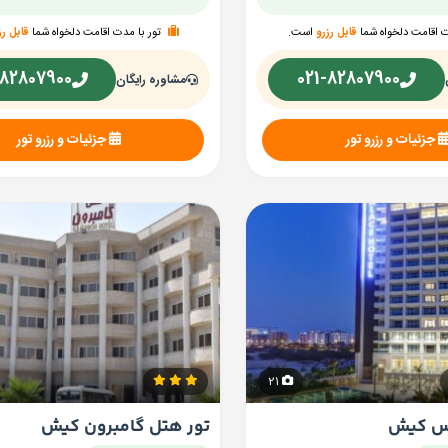
ت اقامت دلخواه شما
قابل رزرو
است.
تور با مدت اقامت دلخواه شما
قابل رز
-82807900
021-82807900
مشاوره رایگان
جزئیات و رزرو تور
جزئیات و رزرو تور
21
اس کیش
تور هتل گامبرون کیش