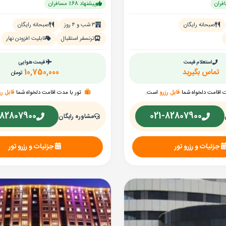
پیشنهاد 68٪ مسافران
صبحانه رایگان
۳ شب و ۴ روز
صبحانه رایگان
ترنسفر استقبال
قابلیت افزودن نهار
استعلام قیمت
قیمت هوایی
تماس بگیرید
10,750,000
تومان
ت اقامت دلخواه شما
قابل رزرو
است.
تور با مدت اقامت دلخواه شما
قابل رز
-82807900
021-82807900
مشاوره رایگان
جزئیات و رزرو تور
جزئیات و رزرو تور