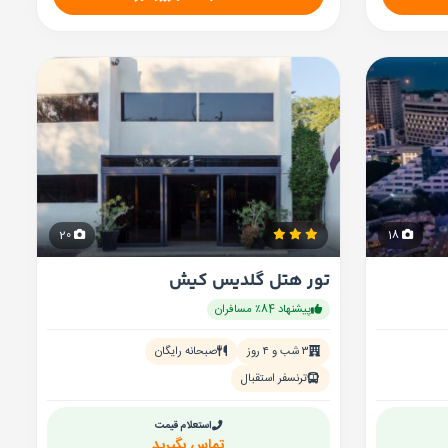
20
18
تور هتل گلدیس کیش
پیشنهاد 84٪ مسافران
۳ شب و ۴ روز
صبحانه رایگان
ترنسفر استقبال
استعلام قیمت
تماس بگیرید