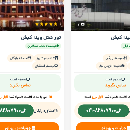
19
یدا کیش
تور هتل ویدا کیش
پیشنهاد 88٪ مسافران
صبحانه رایگان
۳ شب و ۴ روز
صبحانه رایگان
قابلیت افزودن نهار
ترنسفر استقبال
استعلام قیمت
استعلام قیمت
تماس بگیرید
تماس بگیرید
ت اقامت دلخواه شما
قابل رزرو
است.
تور با مدت اقامت دلخواه شما
قابل رز
-82807900
021-82807900
مشاوره رایگان
جزئیات و رزرو تور
جزئیات و رزرو تور