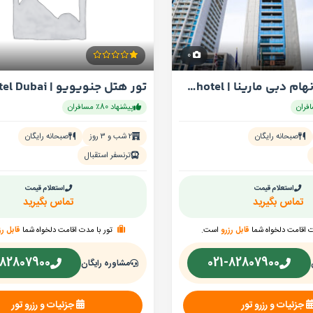
0
تور هتل ویدنهام دبی مارینا | wyndhamhotel دبی
پیشنهاد 80٪ مسافران
صبحانه رایگان
۲ شب و ۳ روز
صبحانه رایگان
ترنسفر استقبال
استعلام قیمت
استعلام قیمت
تماس بگیرید
تماس بگیرید
ت اقامت دلخواه شما
قابل رزرو
است.
تور با مدت اقامت دلخواه شما
قابل رز
-82807900
021-82807900
مشاوره رایگان
جزئیات و رزرو تور
جزئیات و رزرو تور