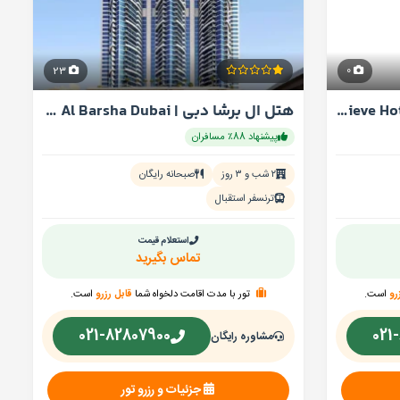
23
0
تور هتل جنویویو | Genevieve Hotel Dubai دبی
هتل ال برشا دبی | Novotel Al Barsha Dubai نووتل
پیشنهاد 88٪ مسافران
۲ شب و ۳ روز
صبحانه رایگان
ترنسفر استقبال
استعلام قیمت
تماس بگیرید
رو
است.
تور با مدت اقامت دلخواه شما
قابل رزرو
است.
021-82807900
021
مشاوره رایگان
جزئیات و رزرو تور