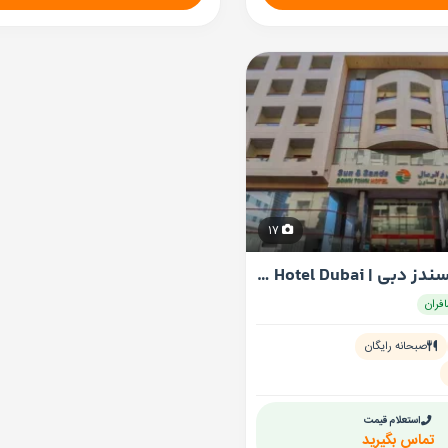
17
تور سان اند سندز دبی | Sun & Sands Hotel Dubai هتل
صبحانه رایگان
استعلام قیمت
تماس بگیرید