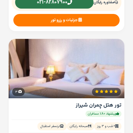
021-82807900
مشاوره رایگان
جزئیات و رزرو تور
3
تور هتل چمران شیراز
پیشنهاد 80٪ مسافران
۲ شب و ۳ روز
صبحانه رایگان
ترنسفر استقبال