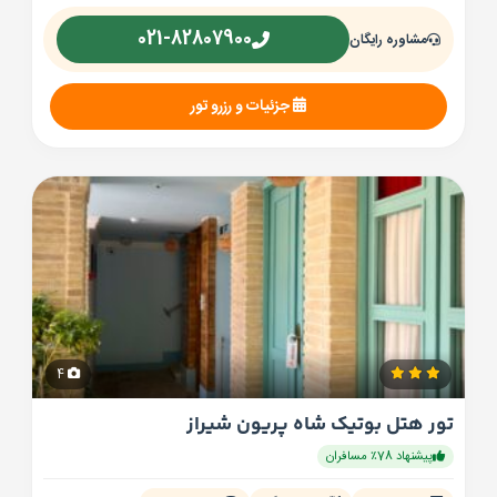
021-82807900
مشاوره رایگان
جزئیات و رزرو تور
4
تور هتل بوتیک شاه پریون شیراز
پیشنهاد 78٪ مسافران