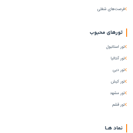
روز
فرصت‌های شغلی
۷
شب
و ۸
روز
تورهای محبوب
۸
تور استانبول
شب
و ۹
تور آنتالیا
روز
تور دبی
تور کیش
قیمت
تور مشهد
پیش‌فرض
تور قشم
ارزان‌ترین
گران‌ترین
نماد هــا