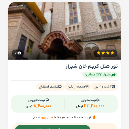
7
تور هتل کریم خان شیراز
پیشنهاد 72٪ مسافران
۲ شب و ۳ روز
صبحانه رایگان
ترنسفر استقبال
قیمت هوایی
قیمت اتوبوس
8,400,000
23,200,000
تومان
تومان
تور با مدت اقامت دلخواه شما
قابل رزرو
است.