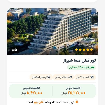
11
تور هتل هما شیراز
پیشنهاد 88٪ مسافران
۲ شب و ۳ روز
صبحانه رایگان
ترنسفر استقبال
قیمت هوایی
قیمت اتوبوس
10,470,000
25,270,000
تومان
تومان
تور با مدت اقامت دلخواه شما
قابل رزرو
است.