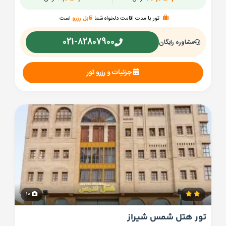
تور با مدت اقامت دلخواه شما
قابل رزرو
است.
021-82807900
مشاوره رایگان
جزئیات و رزرو تور
10
تور هتل شمس شیراز