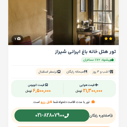
7
تور هتل خانه باغ ایرانی شیراز
پیشنهاد 72٪ مسافران
۲ شب و ۳ روز
صبحانه رایگان
ترنسفر استقبال
قیمت هوایی
قیمت اتوبوس
6,500,000
21,300,000
تومان
تومان
تور با مدت اقامت دلخواه شما
قابل رزرو
است.
021-82807900
مشاوره رایگان