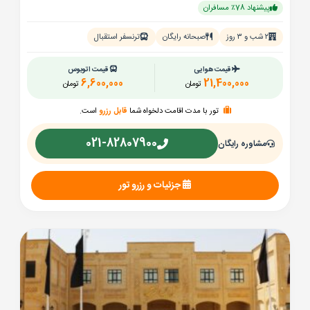
پیشنهاد 78٪ مسافران
۲ شب و ۳ روز
صبحانه رایگان
ترنسفر استقبال
قیمت هوایی
قیمت اتوبوس
6,600,000
21,400,000
تومان
تومان
تور با مدت اقامت دلخواه شما
قابل رزرو
است.
021-82807900
مشاوره رایگان
جزئیات و رزرو تور