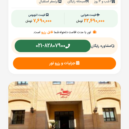
۲ شب و ۳ روز
صبحانه رایگان
ترنسفر استقبال
قیمت هوایی
قیمت اتوبوس
7,690,000
22,490,000
تومان
تومان
تور با مدت اقامت دلخواه شما
قابل رزرو
است.
021-82807900
مشاوره رایگان
جزئیات و رزرو تور