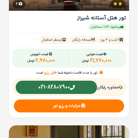
4
تور هتل آستانه شیراز
پیشنهاد 86٪ مسافران
۲ شب و ۳ روز
صبحانه رایگان
ترنسفر استقبال
قیمت هوایی
قیمت اتوبوس
6,970,000
21,770,000
تومان
تومان
تور با مدت اقامت دلخواه شما
قابل رزرو
است.
021-82807900
مشاوره رایگان
جزئیات و رزرو تور