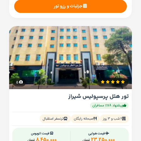
جزئیات و رزرو تور
5
تور هتل پرسپولیس شیراز
پیشنهاد 78٪ مسافران
۲ شب و ۳ روز
صبحانه رایگان
ترنسفر استقبال
قیمت هوایی
قیمت اتوبوس
8,450,000
23,250,000
تومان
تومان