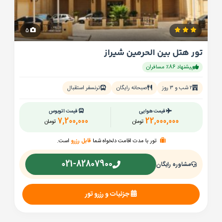
5
تور هتل بین الحرمین شیراز
پیشنهاد 86٪ مسافران
۲ شب و ۳ روز
صبحانه رایگان
ترنسفر استقبال
قیمت هوایی
قیمت اتوبوس
7,200,000
22,000,000
تومان
تومان
تور با مدت اقامت دلخواه شما
قابل رزرو
است.
021-82807900
مشاوره رایگان
جزئیات و رزرو تور