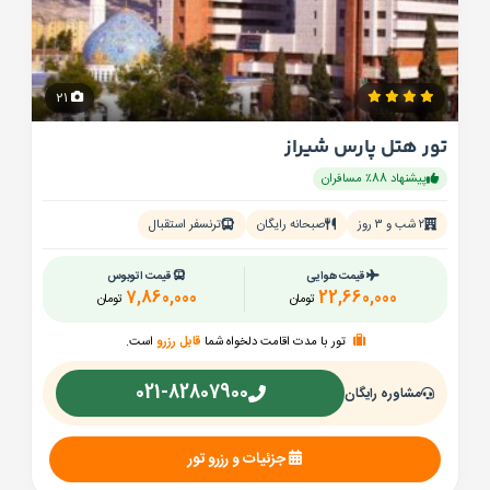
21
تور هتل پارس شیراز
پیشنهاد 88٪ مسافران
۲ شب و ۳ روز
صبحانه رایگان
ترنسفر استقبال
قیمت هوایی
قیمت اتوبوس
7,860,000
22,660,000
تومان
تومان
تور با مدت اقامت دلخواه شما
قابل رزرو
است.
021-82807900
مشاوره رایگان
جزئیات و رزرو تور