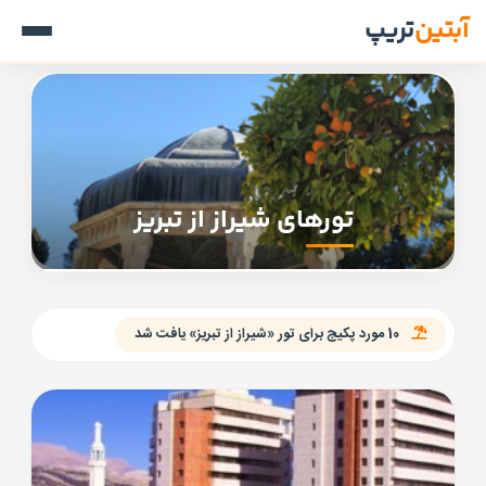
آبتین
تریپ
تورهای شیراز از تبریز
10 مورد پکیج برای تور «شیراز از تبریز» یافت شد