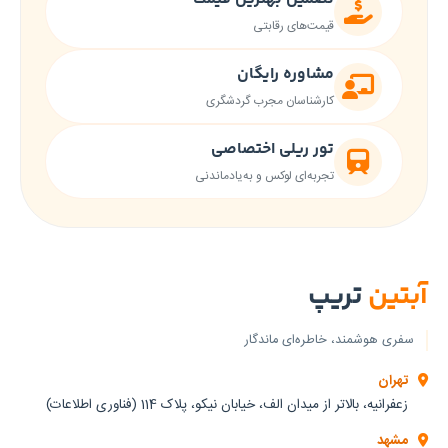
1
۲
شده ·
قیمت‌های رقابتی
آماده
ستاره
حرف
پاسخگویی
برای
مشاوره رایگان
2
جستجو
سروش
ستاره
کارشناسان مجرب گردشگری
وارد
احمدی
کنید.
3
برای
تور ریلی اختصاصی
ستاره
ارتباط
تجربه‌ای لوکس و به‌یادماندنی
ابتدا
4
انتخاب
ستاره
کنید
5
ستاره
واتساپ
تلگرام
آبتین
تریپ
بله
پیامک
سفری هوشمند، خاطره‌ای ماندگار
مدت
اقامت
تهران
زعفرانیه، بالاتر از میدان الف، خیابان نیکو، پلاک 114 (فناوری اطلاعات)
۲
مشهد
شب