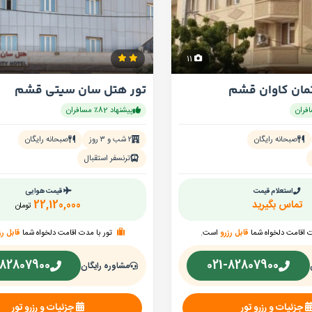
11
تمان کاوان قشم
تور هتل سان سیتی قشم
پیشنهاد 82٪ مسافران
صبحانه رایگان
۲ شب و ۳ روز
صبحانه رایگان
ترنسفر استقبال
استعلام قیمت
قیمت هوایی
تماس بگیرید
22,120,000
تومان
ت اقامت دلخواه شما
قابل رزرو
است.
تور با مدت اقامت دلخواه شما
قابل رز
-82807900
021-82807900
مشاوره رایگان
جزئیات و رزرو تور
جزئیات و رزرو تور