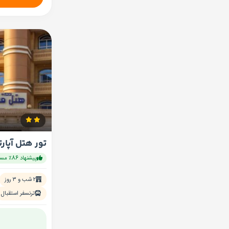
تور هتل آپار
پیشنهاد 86٪ مسافران
۲ شب و ۳ روز
ترنسفر استقبال