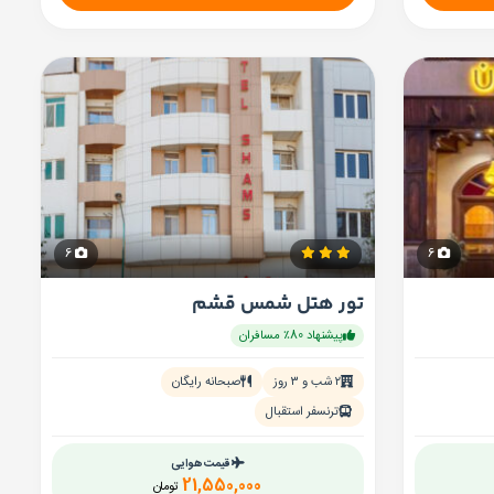
6
6
تور هتل شمس قشم
پیشنهاد 80٪ مسافران
۲ شب و ۳ روز
صبحانه رایگان
ترنسفر استقبال
قیمت هوایی
21,550,000
تومان