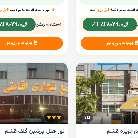
ت اقامت دلخواه شما
قابل رزرو
است.
تور با مدت اقامت دلخواه شما
قابل رز
-82807900
021-82807900
مشاوره رایگان
جزئیات و رزرو تور
جزئیات و رزرو تور
21
م جزیره قشم
تور هتل پرشین گلف قشم