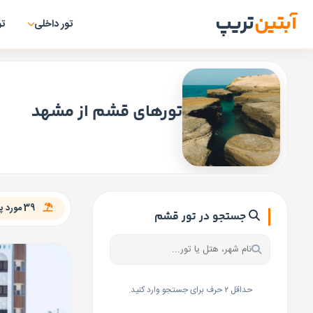
آبتین
تریپ
تور داخلی
تو
تورهای قشم از مشهد
39 مورد پکیج برای تور «قشم از مشهد» یافت شد
جستجو در تور قشم
حداقل ۲ حرف برای جستجو وارد کنید.