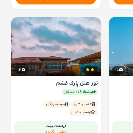
14
15
تور هتل پارک قشم
پیشنهاد 74٪ مسافران
۲ شب و ۳ روز
صبحانه رایگان
ترنسفر استقبال
استعلام قیمت
تماس بگیرید