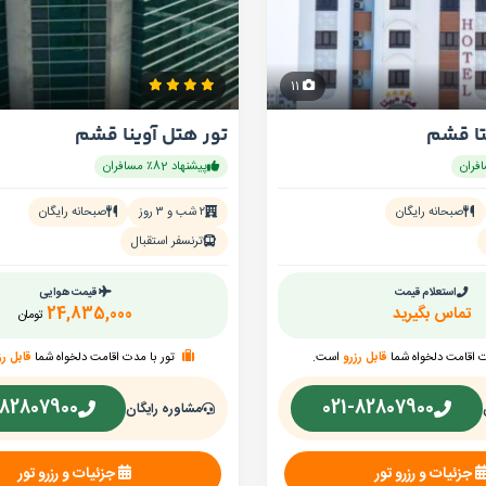
11
تا قشم
تور هتل آوینا قشم
پیشنهاد 82٪ مسافران
صبحانه رایگان
۲ شب و ۳ روز
صبحانه رایگان
ترنسفر استقبال
استعلام قیمت
قیمت هوایی
تماس بگیرید
24,835,000
تومان
ت اقامت دلخواه شما
قابل رزرو
است.
تور با مدت اقامت دلخواه شما
قابل رز
-82807900
021-82807900
مشاوره رایگان
جزئیات و رزرو تور
جزئیات و رزرو تور