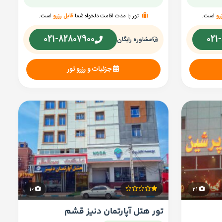
رو
است.
تور با مدت اقامت دلخواه شما
قابل رزرو
است.
021-82807900
021
مشاوره رایگان
جزئیات و رزرو تور
10
21
تور هتل آپارتمان دنیز قشم