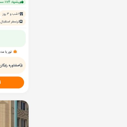
پیشنهاد 74٪ مسافران
۲ شب و ۳ روز
ترنسفر استقبال
تور با مد
مشاوره رایگان