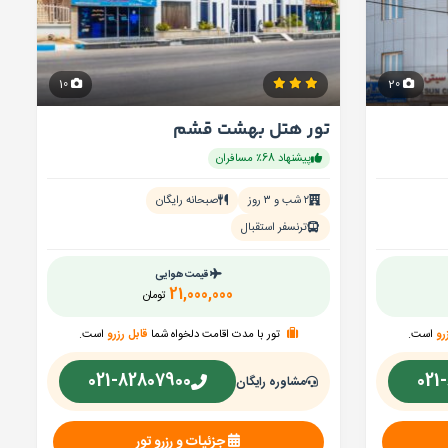
10
20
تور هتل بهشت قشم
پیشنهاد 68٪ مسافران
۲ شب و ۳ روز
صبحانه رایگان
ترنسفر استقبال
قیمت هوایی
21,000,000
تومان
رو
است.
تور با مدت اقامت دلخواه شما
قابل رزرو
است.
021-82807900
021
مشاوره رایگان
جزئیات و رزرو تور