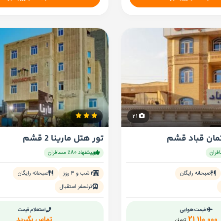
21
تمان قباد قشم
تور هتل مارینا 2 قشم
پیشنهاد 80٪ مسافران
صبحانه رایگان
۲ شب و ۳ روز
صبحانه رایگان
ترنسفر استقبال
قیمت هوایی
استعلام قیمت
21,110,000
تماس بگیرید
تومان