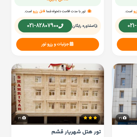
رو
است.
تور با مدت اقامت دلخواه شما
قابل رزرو
است.
021-82807900
021
مشاوره رایگان
جزئیات و رزرو تور
21
21
تور هتل شهریار قشم