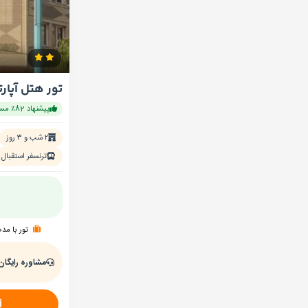
تور هتل آپار
پیشنهاد 82٪ مسافران
۲ شب و ۳ روز
ترنسفر استقبال
تور با مد
مشاوره رایگان