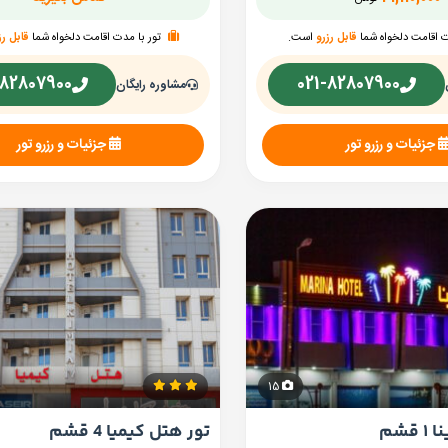
ت اقامت دلخواه شما
قابل رزرو
است.
تور با مدت اقامت دلخواه شما
قابل رز
-82807900
021-82807900
مشاوره رایگان
جزئیات و رزرو تور
جزئیات و رزرو تور
15
قشم
تور هتل کیمیا 4 قشم