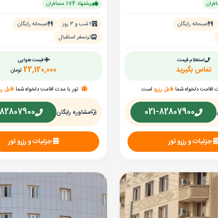
پیشنهاد 74٪ مسافران
صبحانه رایگان
۲ شب و ۳ روز
صبحانه رایگان
ترنسفر استقبال
استعلام قیمت
قیمت هوایی
تماس بگیرید
22,120,000
تومان
ت اقامت دلخواه شما
قابل رزرو
است.
تور با مدت اقامت دلخواه شما
قابل رز
-82807900
021-82807900
مشاوره رایگان
جزئیات و رزرو تور
جزئیات و رزرو تور