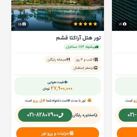
15
18
تور هتل آراکتا قشم
پیشنهاد 76٪ مسافران
۲ شب و ۳ روز
صبحانه رایگان
ترنسفر استقبال
قیمت هوایی
27,900,000
تومان
رو
است.
تور با مدت اقامت دلخواه شما
قابل رزرو
است.
021-82807900
021
مشاوره رایگان
جزئیات و رزرو تور