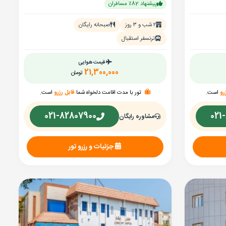
پیشنهاد 82٪ مسافران
۲ شب و ۳ روز
صبحانه رایگان
ترنسفر استقبال
قیمت هوایی
21,300,000
تومان
رو
است.
تور با مدت اقامت دلخواه شما
قابل رزرو
است.
021-82807900
021
مشاوره رایگان
جزئیات و رزرو تور