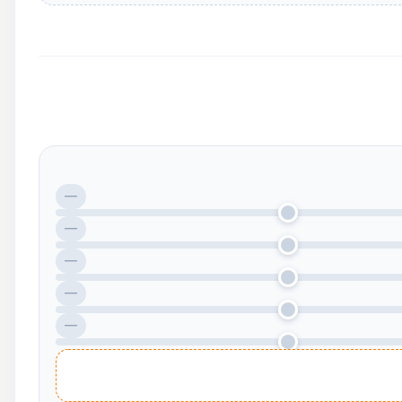
—
—
—
—
—