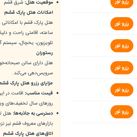
رزرو تور
موقعیت هتل:
شرق قشم
امکانات هتل پارک قشم
رزرو تور
ساعته، اقامتی راحت و دلپذیر
تلویزیون، یخچال، سیستم گ
رزرو تور
رستوران
رزرو تور
سرویس‌دهی می‌کند.
مزایای رزرو هتل پارک قشم
رزرو تور
قیمت مناسب:
اقامت در این
روزهای سال تخفیف‌های ویژه‌
رزرو تور
دسترسی به جاذبه‌ها:
بازارهای معروف قشم نیز ن
اتاق‌های هتل پارک قشم