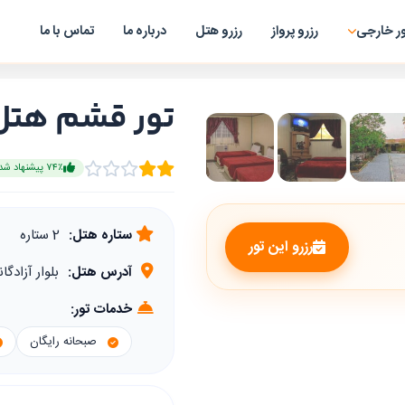
ر خارجی
رزرو پرواز
رزرو هتل
درباره ما
تماس با ما
تور قشم هتل 
۷۴٪ پیشنهاد شده
ستاره هتل:
2 ستاره
رزرو این تور
آدرس هتل:
بلوار آزادگ
خدمات تور:
صبحانه رایگان