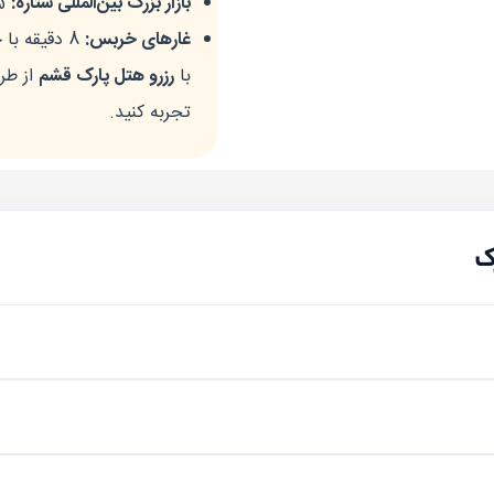
بازار بزرگ بین‌المللی ستاره:
5 دقیقه با خودرو
غارهای خربس:
8 دقیقه با خودرو
با
رزرو هتل پارک قشم
از طر
تجربه کنید.
ک