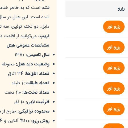
قشم است که به خاطر خدمات
رزرو
رزرو تور
دابل، دو تخته توئین، سه ت
تریپ
، می‌توانید از اقامت 
مشخصات عمومی هتل
رزرو تور
سال تاسیس:
1380
وضعیت دید هتل:
محوطه ه
رزرو تور
تعداد اتاق‌ها:
34 اتاق
تعداد طبقات:
1 طبقه
رزرو تور
تعداد تخت‌ها:
110 تخت
ظرفیت لابی:
10 نفر
رزرو تور
محدوده ترافیکی:
خارج از 
روش رزرو:
100% آنلاین و 24 ساعته