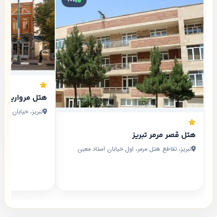
۷۰٪
هتل مروارید تب
تبریز، خیابان امام
هتل قصر مرمر تبریز
تبریز، تقاطع هتل مرمر، اول خیابان استاد معین