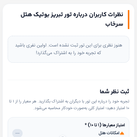
• سالن صبحانه (با ظرفیت 40
• سالن پذیرایی (عروسی/
نفر | طبقه دوم)
ضیافت)
نظرات کاربران درباره تور تبریز بوتیک هتل
بله
پیامک
• سرویس بهداشتی ایرانی (در
• سرویس بهداشتی فرنگی (در
سرخاب
لابی)
اتاق ها)
• سشوار
• سیستم اعلام حریق
هنوز نظری برای این تور ثبت نشده است. اولین نفری باشید
که تجربه خود را به اشتراک می‌گذارد!
• سیستم تهویه
• سیستم گرمایش و سرمایش
• فضای سبز
• لابی
• لوازم بهداشتی (صابون|شامپو|
• ماساژ
ثبت نظر شما
مسواک|خمیر دندان|حوله)
تجربه خود را درباره این تور با دیگران به اشتراک بگذارید. هر معیار را از ۱ تا
• مبلمان
• وای فای (محدود)
۱۰ امتیاز دهید؛ امتیاز کلی به‌صورت خودکار محاسبه می‌شود.
• چای ساز
• کافی شاپ
امتیاز معیارها (۱ تا ۱۰)
*
• کمد لباس
• یخچال
امکانات هتل
—