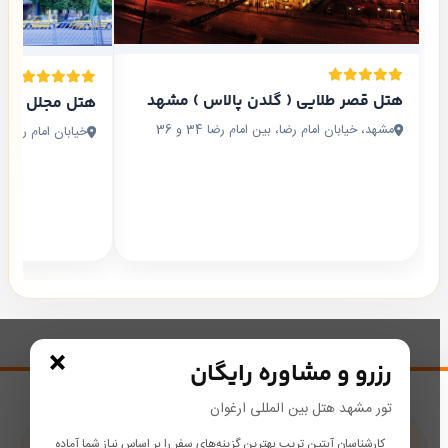
هتل قصر طلایی ( گلدن پالاس ) مشهد
هتل مجلل در
مشهد، خیابان امام رضا، بین امام رضا 34 و 36
خیابان امام رضا بین ا
×
رزرو و مشاوره رایگان
تور مشهد هتل بین المللی ارغوان
کارشناسان آبتین تریپ بهترین گزینه‌های سفر را بر اساس نیاز شما آماده