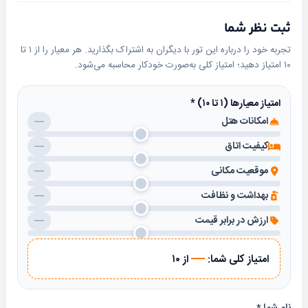
رستوران ایرانی و خارجی
روم سرویس
ثبت نظر شما
کافی‌شاپ ۲۴ ساعته
تجربه خود را درباره این تور با دیگران به اشتراک بگذارید. هر معیار را از ۱ تا
۱۰ امتیاز دهید؛ امتیاز کلی به‌صورت خودکار محاسبه می‌شود.
خدمات پذیرش:
پذیرش ۲۴ ساعته
امتیاز معیارها (۱ تا ۱۰)
*
صندوق امانات و اتاق چمدان
امکانات هتل
—
سرویس‌های تفریحی و سلامت:
کیفیت اتاق
—
استخر، سونا و جکوزی (با هزینه)
موقعیت مکانی
—
خدمات نظافت و لاندری
بهداشت و نظافت
—
موقعیت مکانی
ارزش در برابر قیمت
—
مسافران با رزرو هتل سارینا مشهد می‌توانند با ۲۰ دقیقه
پیاده‌روی و ۱۰ دقیقه رانندگی به حرم مطهر رضوی دسترسی
—
امتیاز کلی شما:
از ۱۰
پیدا کنند. همچنین، ایستگاه مترو در نزدیکی هتل قرار دارد.
قیمت و رزرو هتل سارینا مشهد