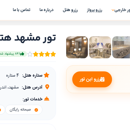
ر خارجی
رزرو پرواز
رزرو هتل
درباره ما
تماس با ما
تور مشهد هتل
۸۴٪ پیشنهاد شده
ستاره هتل:
4 ستاره
رزرو این تور
آدرس هتل:
مشهد، اندرزگو ۱۸ (آخوند خر
خدمات تور:
صبحانه رایگان