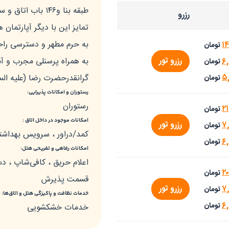
طبقه بنا و۱۴۶ با
رزرو
تمایز این با دیگر آپارتمان
به حرم مطهر و دسترسی راحت
۱۴
تومان
رزرو تور
۶
به همراه پرسنلی مجرب و آمو
تومان
۵
گرانقدرحضرت رضا (علیه السل
تومان
رستوران و امکانات پذیرایی:
رستوران
۲۱
تومان
امکانات موجود در داخل اتاق :
رزرو تور
۷,
تومان
کمد/دراور ، سرویس بهداشتی
۶
تومان
امکانات رفاهی و تفریحی هتل:
اعلام حریق ، کافی‌شاپ ، دس
۲۰
تومان
قسمت پذیرش
رزرو تور
۷
تومان
خدمات نظافت و پاکیزگی هتل و اتاق‌ها:
۶
تومان
خدمات خشکشویی