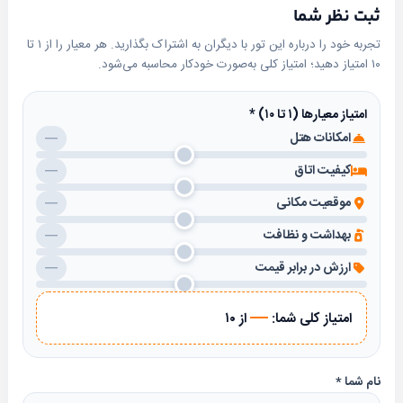
IPTV و وای فای
ثبت نظر شما
غذا و نوشیدنی:
تجربه خود را درباره این تور با دیگران به اشتراک بگذارید. هر معیار را از ۱ تا
۱۰ امتیاز دهید؛ امتیاز کلی به‌صورت خودکار محاسبه می‌شود.
رستوران ایرانی
روم سرویس
امتیاز معیارها (۱ تا ۱۰)
*
خدمات پذیرش:
امکانات هتل
—
پذیرش ۲۴ ساعته
کیفیت اتاق
—
صندوق امانات و اتاق چمدان
موقعیت مکانی
—
خدمات تفریحی و سلامت:
بهداشت و نظافت
—
ماساژ
ارزش در برابر قیمت
—
خدمات نظافت و لاندری
موقعیت مکانی
—
امتیاز کلی شما:
از ۱۰
هتل رونا مشهد با تنها ۴ دقیقه رانندگی به حرم مطهر رضوی
نزدیک است و به راحتی به مراکز خرید و جاذبه‌های
نام شما
*
گردشگری دسترسی دارد.