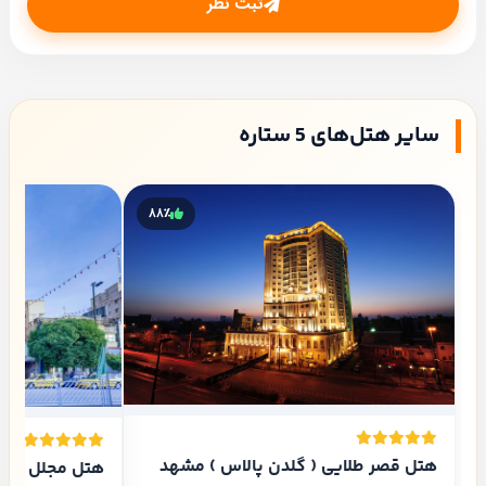
ثبت نظر
سایر هتل‌های 5 ستاره
۸۸٪
هتل قصر طلایی ( گلدن پالاس ) مشهد
هتل مجلل در