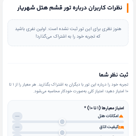
سرمایش، لوازم بهداشتی (حوله، شامپو، صابون، سشوار).
نظرات کاربران درباره تور قشم هتل شهریار
رفاهی و پذیرایی
بله
پیامک
رستوران با ظرفیت 60 نفر
هنوز نظری برای این تور ثبت نشده است. اولین نفری باشید
سالن صبحانه‌خوری (سرویس‌دهی 7:30 تا 9:30 صبح)
که تجربه خود را به اشتراک می‌گذارد!
کافی‌شاپ با محیطی آرام
وای‌فای رایگان در لابی و اتاق‌ها
روم‌سرویس
ثبت نظر شما
خدمات عمومی
تجربه خود را درباره این تور با دیگران به اشتراک بگذارید. هر معیار را از ۱ تا
آسانسور
۱۰ امتیاز دهید؛ امتیاز کلی به‌صورت خودکار محاسبه می‌شود.
سیستم تهویه مطبوع
خدمات نظافت روزانه
امتیاز معیارها (۱ تا ۱۰)
*
تاکسی‌سرویس و خدمات تور
امکانات هتل
—
صندوق امانات
کیفیت اتاق
—
نمازخانه