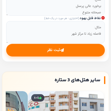
قلعه پرتغالی‌ها:
23 دقیقه با خودرو (22 کیلومتر)
جنگل‌های حرا:
46 دقیقه با خودرو (54 کیلومتر)
نقاط قابل بهبود
(اختیاری - هر مورد در یک خط)
غار نمکدان:
1 ساعت و 38 دقیقه با خودرو (90.2 کیلومتر)
رزرو هتل شهریار قشم
برای رزرو
هتل شهریار قشم
با تخفیف ویژه و بهترین قیمت،
می‌توانید از خدمات
آبتین تریپ
استفاده کنید. تمامی
ثبت نظر
مراحل رزرو به‌صورت آنلاین و 24 ساعته انجام شده و پس
از پرداخت، واچر رزرو به شما ارسال می‌شود.
پیشنهاد ویژه:
اگر قصد سفر به قشم دارید، رزرو این هتل به همراه خدمات
سایر هتل‌های 3 ستاره
پشتیبانی آبتین تریپ می‌تواند تجربه‌ای عالی برای شما رقم
بزند.
۸۰٪