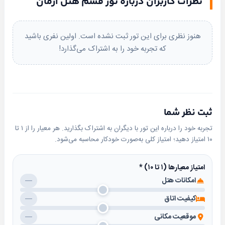
نظرات کاربران درباره تور قشم هتل آرمان
توئین)، سه تخته و چهار تخته
بله
پیامک
امکانات داخل اتاق‌ها: یخچال، تلویزیون، مبلمان، میز
هنوز نظری برای این تور ثبت نشده است. اولین نفری باشید
آرایش، مینی بار (با هزینه)، سرویس بهداشتی ایرانی و
که تجربه خود را به اشتراک می‌گذارد!
فرنگی، حمام با دوش، لوازم بهداشتی کامل و سیستم تهویه
مطبوع
امکانات رفاهی عمومی:
ثبت نظر شما
پارکینگ رایگان با ظرفیت 60 خودرو
تجربه خود را درباره این تور با دیگران به اشتراک بگذارید. هر معیار را از ۱ تا
اینترنت رایگان در لابی و اتاق‌ها
۱۰ امتیاز دهید؛ امتیاز کلی به‌صورت خودکار محاسبه می‌شود.
کافی‌شاپ 24 ساعته
سالن صبحانه با ظرفیت 50 نفر
امتیاز معیارها (۱ تا ۱۰)
*
دستگاه واکس کفش، کمد لباس و خدمات نظافت روزانه
امکانات هتل
—
سایر خدمات:
کیفیت اتاق
—
پذیرش 24 ساعته
موقعیت مکانی
—