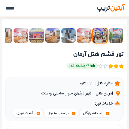
آبتین
تریپ
تور قشم هتل آرمان
۷۸٪ پیشنهاد شده
ستاره هتل:
3 ستاره
آدرس هتل:
شهر درگهان -بلوار ساحلی وحدت
خدمات تور:
صبحانه رایگان
ترنسفر استقبال
گشت شهری