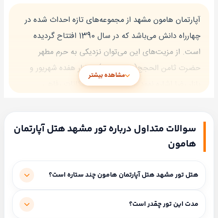
آپارتمان هامون مشهد از مجموعه‌های تازه احداث شده در
چهارراه دانش می‌باشد که در سال 1390 افتتاح گردیده
است. از مزیت‌های این می‌توان نزدیکی به حرم مطهر
حضرت ثامن الحجج(علیه السلام) و بازار هفده شهریور و
مشاهده بیشتر
بازار رضا اشاره نمود. این مجموعه با امکانات رفاهی
مناسب، مفتخر است در خدمت شما عزیزان و مهمانان
گرانقدر حضرت ثامن الحجج(علیه السلام) باشد.
سوالات متداول درباره تور مشهد هتل آپارتمان
امکانات رفاهی و تفریحی هتل:
هامون
آسانسور ، خدمات اينترنت بی‌سیم در قسمت پذیرش ،
سیستم اطفای حریق ، بالکن (تراس) ، جعبه‌ی کمک های
اولیه ، خدمات اينترنت بی‌سیم (Wifi) ، اعلام حریق ،
هتل تور مشهد هتل آپارتمان هامون چند ستاره است؟
نمازخانه
سحر
این هتل ۱ ستاره است.
علیپور
مدت این تور چقدر است؟
امکانات موجود در داخل اتاق :
انتخاب