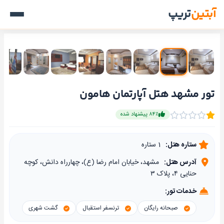
آبتین
تریپ
تور مشهد هتل آپارتمان هامون
۸۴٪ پیشنهاد شده
ستاره هتل:
1 ستاره
آدرس هتل:
مشهد، خيابان امام رضا (ع)، چهارراه دانش، کوچه
حنایی ۴، پلاک ۳
خدمات تور:
صبحانه رایگان
ترنسفر استقبال
گشت شهری