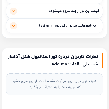
Turkey
برای
ارتباط
خدمات شامل: صبحانه رایگان، ترنسفر استقبال، گشت شهری.
قیمت این تور از چند شروع می‌شود؟
ابتدا
انتخاب
کنید
برای استعلام قیمت این تور با کارشناسان ما تماس بگیرید.
از چه شهرهایی می‌توان این تور را رزرو کرد؟
واتساپ
تلگرام
مبداهای فعال: از تهران، از مشهد، از اصفهان، از رشت، از
ارومیه، از شیراز، از تبریز.
بله
پیامک
نظرات کاربران درباره تور استانبول هتل آدلمار
شیشلی | Adelmar Sisli
هنوز نظری برای این تور ثبت نشده است. اولین نفری باشید
که تجربه خود را به اشتراک می‌گذارد!