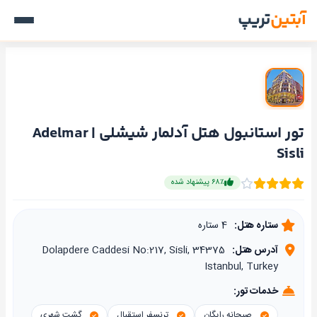
آبتین
تریپ
تور استانبول هتل آدلمار شیشلی | Adelmar
Sisli
۶۸٪ پیشنهاد شده
ستاره هتل:
4 ستاره
آدرس هتل:
Dolapdere Caddesi No:217, Sisli, 34375
Istanbul, Turkey
خدمات تور:
صبحانه رایگان
ترنسفر استقبال
گشت شهری