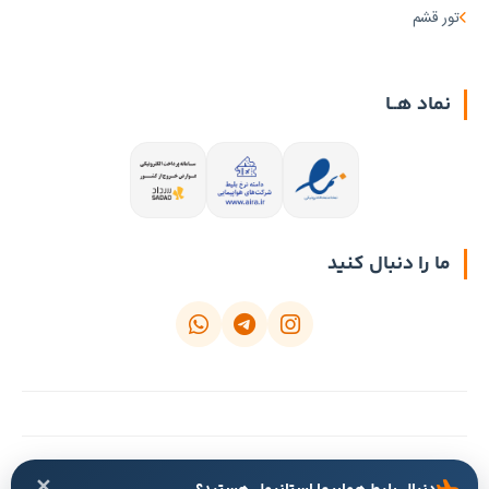
تور قشم
نماد هــا
ما را دنبال کنید
آبتین تریپ | زیرمجموعه شرکت خدمات مسافرتی و گردشگری نارپ گشت طوس —