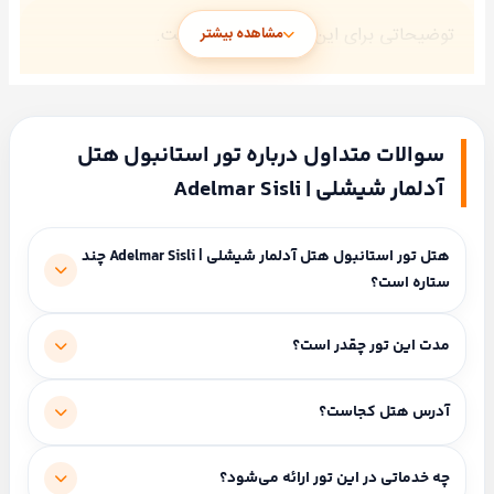
توضیحاتی برای این هتل ثبت نشده است.
مشاهده بیشتر
سوالات متداول درباره تور استانبول هتل
آدلمار شیشلی | Adelmar Sisli
هتل تور استانبول هتل آدلمار شیشلی | Adelmar Sisli چند
ستاره است؟
سحر
علیپور
این هتل ۴ ستاره است.
مدت این تور چقدر است؟
انتخاب
شده ·
آماده
مدت اقامت و برنامه سفر: ۳ شب و ۴ روز.
آدرس هتل کجاست؟
پاسخگویی
سروش
Dolapdere Caddesi No:217, Sisli, 34375 Istanbul,
چه خدماتی در این تور ارائه می‌شود؟
احمدی