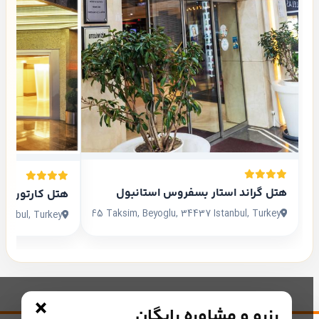
هتل گراند استار بسفروس استانبول
هتل کارتون اس
Siraselviler Cad. No:45 Taksim, Beyoglu, 34437 Istanbul, Turkey
tanbul, Turkey
×
رزرو و مشاوره رایگان