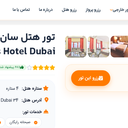
ر خارجی
رزرو پرواز
رزرو هتل
درباره ما
تماس با ما
 Hotel Dubai
۶۸٪ پیشنهاد شده
رزرو این تور
ستاره هتل:
4 ستاره
آدرس هتل:
34 B Street, Deira Dubai
خدمات تور:
صبحانه رایگان