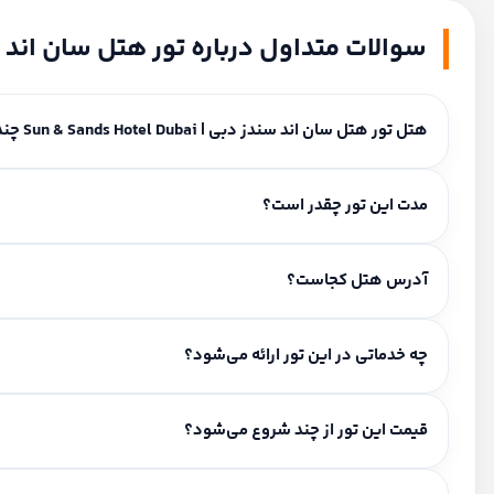
سوالات متداول درباره تور هتل سان اند سندز دبی | l Dubai
هتل تور هتل سان اند سندز دبی | Sun & Sands Hotel Dubai چند ستاره است؟
این هتل ۴ ستاره است.
مدت این تور چقدر است؟
مدت اقامت و برنامه سفر: ۲ شب و ۳ روز.
آدرس هتل کجاست؟
34 B Street, Deira Dubai
چه خدماتی در این تور ارائه می‌شود؟
خدمات شامل: صبحانه رایگان، ترنسفر استقبال، گشت شهری.
قیمت این تور از چند شروع می‌شود؟