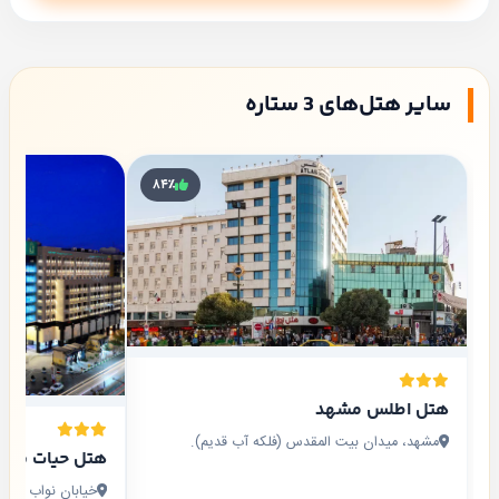
سایر هتل‌های 3 ستاره
۸۴٪
هتل اطلس مشهد
مشهد، میدان بیت المقدس (فلکه آب قدیم).
هتل حیات شرق
خیابان نواب صفوی نواب