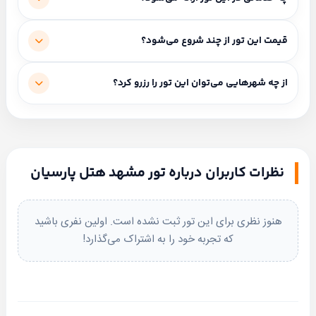
سالن کنفرانس ، نمازخانه
سروش
احمدی
خدمات شامل: صبحانه رایگان، ترنسفر استقبال، گشت شهری.
قیمت این تور از چند شروع می‌شود؟
برای
ارتباط
شروع قیمت از ۵,۹۰۰,۰۰۰ تومان است (بسته به مبدا و نوع
از چه شهرهایی می‌توان این تور را رزرو کرد؟
ابتدا
انتخاب
حمل‌ونقل متفاوت است).
کنید
مبداهای فعال: از تهران، از اصفهان، از شیراز، از اهواز، از رشت،
از تبریز، از اردبیل، از ارومیه، از کرمانشاه، از قم، از آبادان، از یزد،
واتساپ
تلگرام
از اراک، از ساری، از گرگان، از بوشهر، از بندرعباس، از همدان، از
نظرات کاربران درباره تور مشهد هتل پارسیان
ایلام، از نوشهر، از قزوین، از کرمان، از زنجان، از سنندج، از
بله
پیامک
کاشان، از لاهیجان، از لرستان، از یاسوج، از زاهدان.
هنوز نظری برای این تور ثبت نشده است. اولین نفری باشید
که تجربه خود را به اشتراک می‌گذارد!