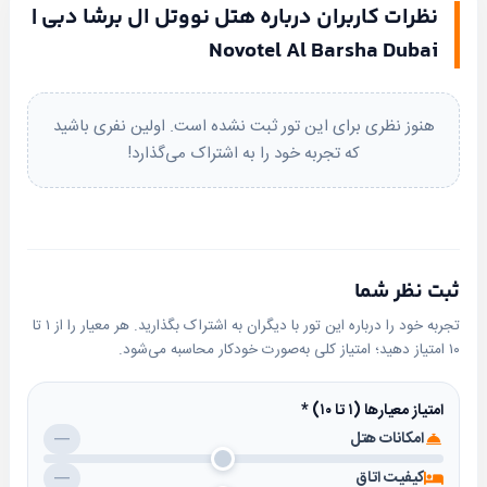
نظرات کاربران درباره هتل نووتل ال برشا دبی |
اتاق‌ها و امکانات داخلی
Novotel Al Barsha Dubai
اتاق‌های هتل نووتل ال برشا با دکوراسیونی مدرن و
امکانات کامل طراحی شده‌اند. تمامی اتاق‌ها مجهز به
هنوز نظری برای این تور ثبت نشده است. اولین نفری باشید
وای‌فای رایگان
،
تلویزیون صفحه تخت
،
مینی‌بار
و سیستم
که تجربه خود را به اشتراک می‌گذارد!
تهویه مطبوع هستند. برخی اتاق‌ها نیز دارای منظره‌ای زیبا از
شهر دبی یا ساحل هستند که تجربه‌ای به‌یادماندنی را برای
میهمانان فراهم می‌کنند.
خدمات گردشگری و رزرو هتل
ثبت نظر شما
برای رزرو هتل نووتل ال برشا دبی با بهترین قیمت و
تجربه خود را درباره این تور با دیگران به اشتراک بگذارید. هر معیار را از ۱ تا
خدمات،
آبتین تریپ
بهترین انتخاب است. این سایت با
۱۰ امتیاز دهید؛ امتیاز کلی به‌صورت خودکار محاسبه می‌شود.
ارائه خدمات حرفه‌ای و رزرو سریع، به شما کمک می‌کند تا
امتیاز معیارها (۱ تا ۱۰)
*
به راحتی اقامت خود را برنامه‌ریزی کنید.
امکانات هتل
—
چرا هتل نووتل ال برشا دبی؟
کیفیت اتاق
—