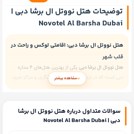
توضیحات هتل نووتل ال برشا دبی |
Novotel Al Barsha Dubai
هتل نووتل ال برشا دبی: اقامتی لوکس و راحت در
قلب شهر
هتل نووتل ال برشا دبی
یکی از بهترین هتل‌های ۴ ستاره
دبی است که در نزدیکی جاذبه‌های گردشگری و مراکز خرید
مشاهده بیشتر
بزرگ قرار دارد. این هتل با ارائه امکانات لوکس و خدمات
برجسته، انتخابی عالی برای مسافران تجاری و تفریحی
است.
سوالات متداول درباره هتل نووتل ال برشا
موقعیت مکانی
دبی | Novotel Al Barsha Dubai
هتل نووتل ال برشا در منطقه
ال برشا
و در نزدیکی ایستگاه