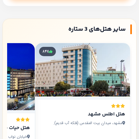
سایر هتل‌های 3 ستاره
۸۴٪
هتل اطلس مشهد
مشهد، میدان بیت المقدس (فلکه آب قدیم).
هتل حیات شرق
خیابان نواب صفوی نواب