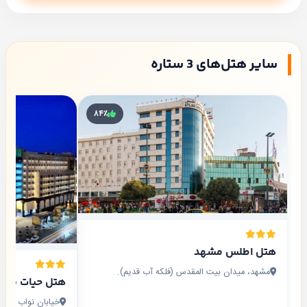
سایر هتل‌های 3 ستاره
۸۴٪
هتل اطلس مشهد
مشهد، میدان بیت المقدس (فلکه آب قدیم).
هتل حیات شرق
خیابان نواب صفوی نواب