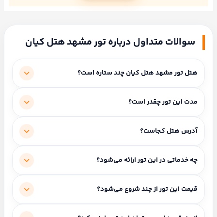
سوالات متداول درباره تور مشهد هتل کیان
هتل تور مشهد هتل کیان چند ستاره است؟
این هتل ۳ ستاره است.
مدت این تور چقدر است؟
سحر
علیپور
مدت اقامت و برنامه سفر: ۲ شب و ۳ روز.
انتخاب
آدرس هتل کجاست؟
شده ·
آماده
پاسخگویی
مشهد، خیابان امام رضا (ع)، امام رضا 2
چه خدماتی در این تور ارائه می‌شود؟
سروش
احمدی
خدمات شامل: صبحانه رایگان، ترنسفر استقبال، گشت شهری.
قیمت این تور از چند شروع می‌شود؟
برای
ارتباط