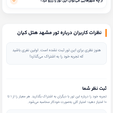
شروع قیمت از ۳,۸۲۰,۰۰۰ تومان است (بسته به مبدا و نوع
از چه شهرهایی می‌توان این تور را رزرو کرد؟
ابتدا
انتخاب
حمل‌ونقل متفاوت است).
کنید
مبداهای فعال: از تهران، از اصفهان، از شیراز، از اهواز، از رشت،
از تبریز، از اردبیل، از ارومیه، از کرمانشاه، از قم، از آبادان، از یزد،
واتساپ
تلگرام
از اراک، از ساری، از گرگان، از بوشهر، از بندرعباس، از همدان، از
نظرات کاربران درباره تور مشهد هتل کیان
ایلام، از نوشهر، از قزوین، از کرمان، از زنجان، از سنندج، از
بله
پیامک
کاشان، از لاهیجان، از لرستان، از یاسوج، از زاهدان.
هنوز نظری برای این تور ثبت نشده است. اولین نفری باشید
که تجربه خود را به اشتراک می‌گذارد!
ثبت نظر شما
تجربه خود را درباره این تور با دیگران به اشتراک بگذارید. هر معیار را از ۱ تا
۱۰ امتیاز دهید؛ امتیاز کلی به‌صورت خودکار محاسبه می‌شود.