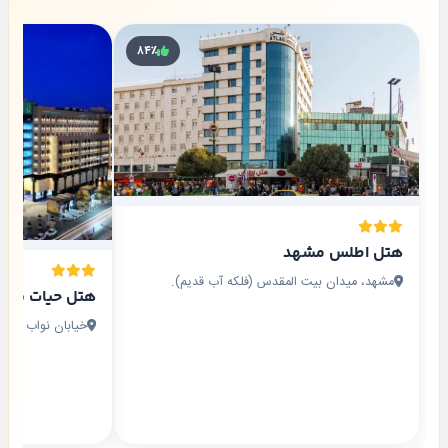
۸۴٪
هتل اطلس مشهد
مشهد، میدان بیت المقدس (فلکه آب قدیم).
هتل حیات شرق
خیابان نواب صفوی نواب