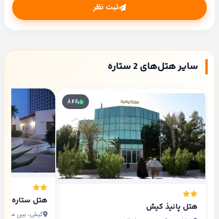
ثبت نظر
رستوران
امکانات موجود در داخل اتاق :
یخچال ، سیستم تهویه هوا ، تلفن ، مبلمان راحتی ،
سرویس بهداشتی ایرانی ، تلویزیون
سایر هتل‌های 2 ستاره
۸۶٪
هتل ستاره کی
هتل پانیذ کیش
کیش، بین میدان 