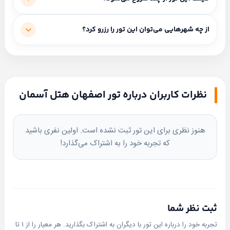
روش رزرو:
100% آنلاین و 24 ساعته
ارتباط
ابتدا
امکانات هتل آسمان اصفهان
انتخاب
شروع قیمت از ۶,۴۰۰,۰۰۰ تومان است (بسته به مبدا و نوع
از چه شهرهایی می‌توان این تور را رزرو کرد؟
کنید
آسانسور
حمل‌ونقل متفاوت است).
پارکینگ رایگان
مبداهای فعال: از تهران، از مشهد، از رشت، از ساری، از
واتساپ
تلگرام
لابی شیک
بندرعباس.
اینترنت وای‌فای رایگان
نظرات کاربران درباره تور اصفهان هتل آسمان
بله
پیامک
کافی‌شاپ
رستوران‌های ایرانی
هنوز نظری برای این تور ثبت نشده است. اولین نفری باشید
سالن اجتماعات و کنفرانس
که تجربه خود را به اشتراک می‌گذارد!
استخر، سونا و جکوزی
رستوران‌ها و کافی‌شاپ‌های هتل
هتل آسمان با رستوران گردان خود، تنها رستوران گردان
ثبت نظر شما
اصفهان، تجربه‌ای متفاوت از صرف غذا را فراهم می‌کند.
تجربه خود را درباره این تور با دیگران به اشتراک بگذارید. هر معیار را از ۱ تا
علاوه بر آن، رستوران خورشید انواع غذاهای فست‌فودی را