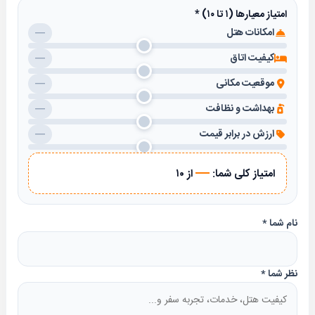
روزی ، نمازخانه
امتیاز معیارها (۱ تا ۱۰)
*
امکانات هتل
—
خدمات:
خدمات تهیه بلیط ، صبحانه در اتاق ، نهار در اتاق ، خدمات
کیفیت اتاق
—
بیدار باش ، میز خدمت ، خدمات اتو ، خدمات گشت با
موقعیت مکانی
—
هزینه ، خدمات کپی ، خشکشویی
بهداشت و نظافت
—
ارزش در برابر قیمت
—
—
امتیاز کلی شما:
از ۱۰
نام شما
*
نظر شما
*