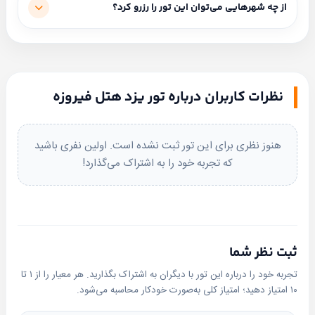
شروع قیمت از ۳,۳۰۰,۰۰۰ تومان است (بسته به مبدا و نوع
از چه شهرهایی می‌توان این تور را رزرو کرد؟
ابتدا
فاصله دارید. با 10 دقیقه رانندگی از فیروز یزد به باغ
انتخاب
حمل‌ونقل متفاوت است).
کنید
دولت‌آباد دسترسی خواهید داشت.
مبداهای فعال: از تهران، از اصفهان، از مشهد، از ساری، از تبریز،
پارکینگ:
از رشت.
پارکینگ رایگان غیر مسقف
واتساپ
تلگرام
نظرات کاربران درباره تور یزد هتل فیروزه
لابی و پذیرش:
پذیرش مسلط به زبان انگلیسی
بله
پیامک
امکانات اتاق ها:
هنوز نظری برای این تور ثبت نشده است. اولین نفری باشید
نمای حیاط در برخی اتاق‌ها
که تجربه خود را به اشتراک می‌گذارد!
فضای سبز:
باغچه
رستوران و کافی شاپ:
رستوران ، رستوران سنتی
دیجیتال:
ثبت نظر شما
اینترنت رایگان در محوطه و اتاق
تجربه خود را درباره این تور با دیگران به اشتراک بگذارید. هر معیار را از ۱ تا
عمومی:
۱۰ امتیاز دهید؛ امتیاز کلی به‌صورت خودکار محاسبه می‌شود.
کپسول آتش نشانی در راهروها ، تاکسی سرویس شبانه