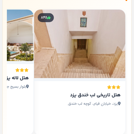
۸۴٪
هتل لاله یزد
بلوار بسیج جنب آ
هتل تاریخی لب خندق یزد
یزد، خیابان قیام، کوچه لب خندق.