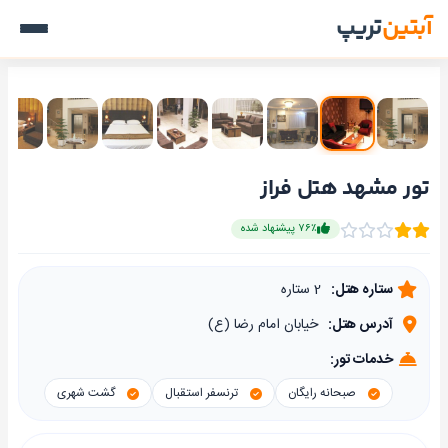
آبتین
تریپ
تور مشهد هتل فراز
۷۶٪ پیشنهاد شده
ستاره هتل:
2 ستاره
آدرس هتل:
خیابان امام رضا (ع)
خدمات تور:
صبحانه رایگان
ترنسفر استقبال
گشت شهری