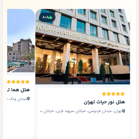
۸۰٪
هتل هما تهران
میدان ونک خیابان
هتل نور حیات تهران
تهران، میدان فردوسی، خیابان سپهبد قرنی، خیابان سمیه،‌ نرسیده به خیابان حافظ،