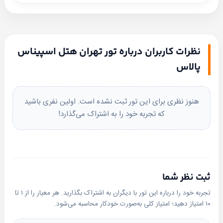
حمل‌ونقل متفاوت است).
مهمانان هتل اسپیناس پالاس به خاطر خدمات بی‌نقص و
مبداهای فعال: از مشهد، از اصفهان، از تبریز، از کرمان.
واتساپ
تلگرام
فضای لوکس هتل، نظرات مثبتی از اقامت خود دارند.
نظافت، راحتی و کارکنان مجرب، از جمله نکاتی است که به
نظرات کاربران درباره تور تهران هتل اسپیناس
بله
پیامک
شدت مورد تحسین قرار می‌گیرد.با توجه به تمامی امکانات
پالاس
و خدمات ارائه شده، هتل اسپیناس پالاس گزینه‌ای مناسب
برای کسانی است که به دنبال تجربه‌ای لوکس و راحت در
هنوز نظری برای این تور ثبت نشده است. اولین نفری باشید
تهران هستند. اگر شما نیز قصد سفر به تهران را دارید،
که تجربه خود را به اشتراک می‌گذارد!
می‌توانید از طریق
آبتین تریپ
برای رزرو این هتل اقدام کنید
و از تخفیف‌های ویژه بهره‌مند شوید.
ثبت نظر شما
تجربه خود را درباره این تور با دیگران به اشتراک بگذارید. هر معیار را از ۱ تا
۱۰ امتیاز دهید؛ امتیاز کلی به‌صورت خودکار محاسبه می‌شود.