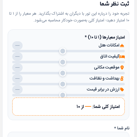
ثبت نظر شما
اتاق‌ها:
تجربه خود را درباره این تور با دیگران به اشتراک بگذارید. هر معیار را از ۱ تا
مینی‌بار (با هزینه)
۱۰ امتیاز دهید؛ امتیاز کلی به‌صورت خودکار محاسبه می‌شود.
تلویزیون LCD
یخچال
امتیاز معیارها (۱ تا ۱۰)
*
چای‌ساز
امکانات هتل
—
لوازم بهداشتی (صابون، شامپو، مسواک، حوله)
کیفیت اتاق
—
آباژور، کمد لباس، و رخت‌آویز
موقعیت مکانی
—
صندوق امانات
بهداشت و نظافت
—
رستوران‌ها و کافی‌شاپ‌ها:
ارزش در برابر قیمت
—
رستوران با ظرفیت ۱۵۰ نفر
—
سرو صبحانه رایگان
امتیاز کلی شما:
از ۱۰
کافی‌شاپ در فضای باز باغ
دسترسی به جاذبه‌های گردشگری
نام شما
*