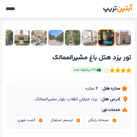
آبتین
تریپ
تور یزد هتل باغ مشیرالممالک
۶۸٪ پیشنهاد شده
ستاره هتل:
4 ستاره
آدرس هتل:
یزد، خیابان انقلاب، بلوار مشیرالممالک
خدمات تور:
صبحانه رایگان
ترنسفر استقبال
گشت شهری