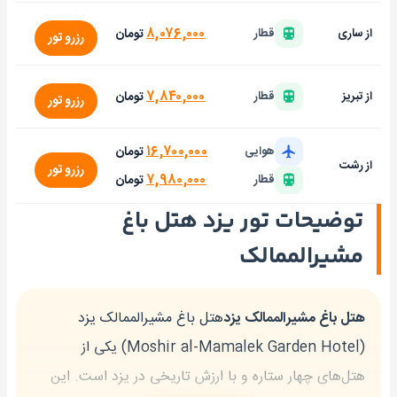
۸,۰۷۶,۰۰۰
تومان
از ساری
قطار
رزرو تور
۷,۸۴۰,۰۰۰
تومان
از تبریز
قطار
رزرو تور
۱۶,۷۰۰,۰۰۰
تومان
هوایی
از رشت
رزرو تور
۷,۹۸۰,۰۰۰
تومان
قطار
توضیحات تور یزد هتل باغ
مشیرالممالک
هتل باغ مشیرالممالک یزد
هتل باغ مشیرالممالک یزد
(Moshir al-Mamalek Garden Hotel) یکی از
هتل‌های چهار ستاره و با ارزش تاریخی در یزد است. این