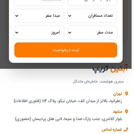
مشاوره رایگان
کارشناسان مجرب گردشگری
تور ریلی اختصاصی
تجربه‌ای لوکس و به‌یادماندنی
ثبت درخواست
آبتین
تریپ
سفری هوشمند، خاطره‌ای ماندگار
تهران
زعفرانیه، بالاتر از میدان الف، خیابان نیکو، پلاک 114 (فناوری اطلاعات)
مشهد
بلوار کلانتری، جنب پارک صدا و سیما، لابی هتل پردیسان (حضوری)
شماره تماس